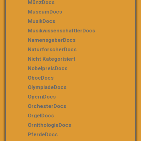
MünzDocs
MuseumDocs
MusikDocs
MusikwissenschaftlerDocs
NamensgeberDocs
NaturforscherDocs
Nicht Kategorisiert
NobelpreisDocs
OboeDocs
OlympiadeDocs
OpernDocs
OrchesterDocs
OrgelDocs
OrnithologieDocs
PferdeDocs