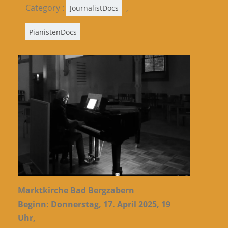
Category :
,
JournalistDocs
PianistenDocs
Marktkirche Bad Bergzabern
Beginn: Donnerstag, 17. April 2025, 19
Uhr,