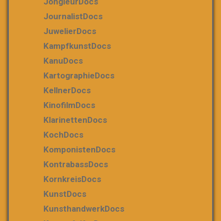
JongleurDocs
JournalistDocs
JuwelierDocs
KampfkunstDocs
KanuDocs
KartographieDocs
KellnerDocs
KinofilmDocs
KlarinettenDocs
KochDocs
KomponistenDocs
KontrabassDocs
KornkreisDocs
KunstDocs
KunsthandwerkDocs