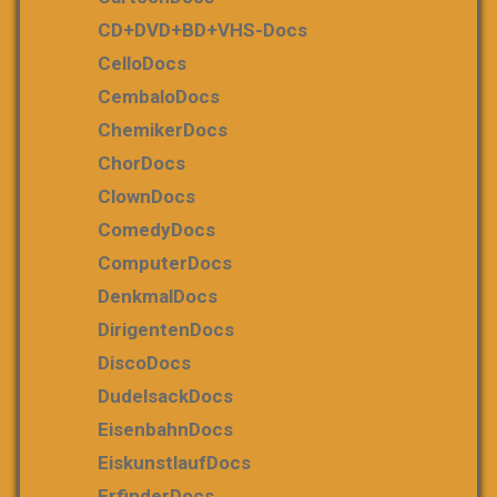
CD+DVD+BD+VHS-Docs
CelloDocs
CembaloDocs
ChemikerDocs
ChorDocs
ClownDocs
ComedyDocs
ComputerDocs
DenkmalDocs
DirigentenDocs
DiscoDocs
DudelsackDocs
EisenbahnDocs
EiskunstlaufDocs
ErfinderDocs