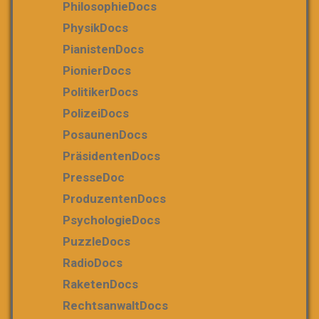
PhilosophieDocs
PhysikDocs
PianistenDocs
PionierDocs
PolitikerDocs
PolizeiDocs
PosaunenDocs
PräsidentenDocs
PresseDoc
ProduzentenDocs
PsychologieDocs
PuzzleDocs
RadioDocs
RaketenDocs
RechtsanwaltDocs