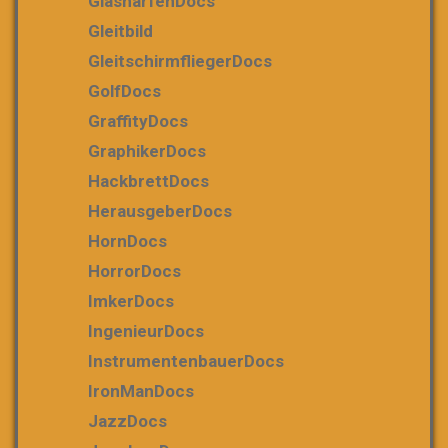
GlasharfenDocs
Gleitbild
GleitschirmfliegerDocs
GolfDocs
GraffityDocs
GraphikerDocs
HackbrettDocs
HerausgeberDocs
HornDocs
HorrorDocs
ImkerDocs
IngenieurDocs
InstrumentenbauerDocs
IronManDocs
JazzDocs