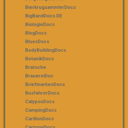
BierkrugsammlerDocs
BigBandDocs DE
BiologieDocs
BlogDocs
BluesDocs
BodyBuildingDocs
BotanikDocs
Bratsche
BrauereiDoc
BriefmarkenDocs
BusfahrerDocs
CalypsoDocs
CampingDocs
CarillonDocs
CartoonDocs