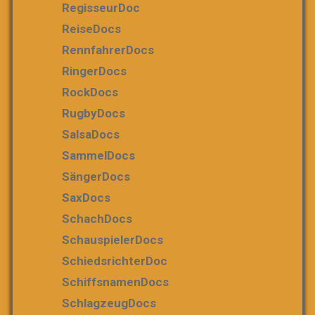
RegisseurDoc
ReiseDocs
RennfahrerDocs
RingerDocs
RockDocs
RugbyDocs
SalsaDocs
SammelDocs
SängerDocs
SaxDocs
SchachDocs
SchauspielerDocs
SchiedsrichterDoc
SchiffsnamenDocs
SchlagzeugDocs