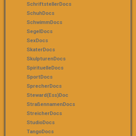
SchriftstellerDocs
SchuhDocs
SchwimmDocs
SegelDocs
SexDocs
SkaterDocs
SkulpturenDocs
SpirituelleDocs
SportDocs
SprecherDocs
Steward(ess)Doc
StraßennamenDocs
StreicherDocs
StudioDocs
TangoDocs