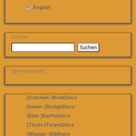
English
Suchen
Suchen
[pms-account]
(Drachen-)bootDocs
(Innen-)DesignDocs
(Kite-)SurferDocs
(Tisch-)TennisDocs
(Wasser-)SkiDocs