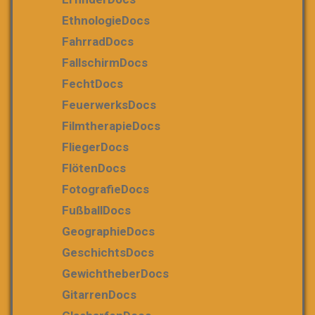
EthnologieDocs
FahrradDocs
FallschirmDocs
FechtDocs
FeuerwerksDocs
FilmtherapieDocs
FliegerDocs
FlötenDocs
FotografieDocs
FußballDocs
GeographieDocs
GeschichtsDocs
GewichtheberDocs
GitarrenDocs