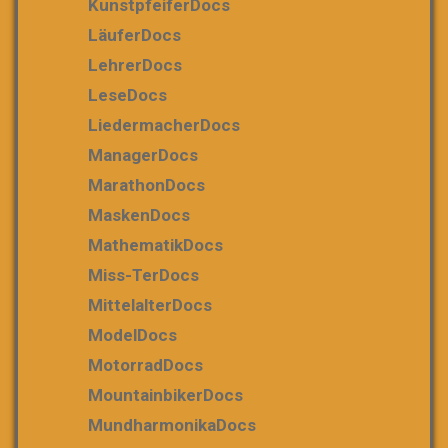
KunstpfeiferDocs
LäuferDocs
LehrerDocs
LeseDocs
LiedermacherDocs
ManagerDocs
MarathonDocs
MaskenDocs
MathematikDocs
Miss-TerDocs
MittelalterDocs
ModelDocs
MotorradDocs
MountainbikerDocs
MundharmonikaDocs