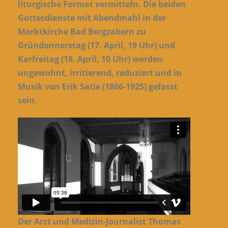
liturgische Format vermitteln. Die beiden
Gottesdienste mit Abendmahl in der
Marktkirche Bad Bergzabern zu
Gründonnerstag (17. April, 19 Uhr) und
Karfreitag (18. April, 10 Uhr) werden
ungewohnt, irritierend, reduziert und in
Musik von Erik Satie (1866-1925) gefasst
sein.
Der Arzt und Medizin-Journalist Thomas