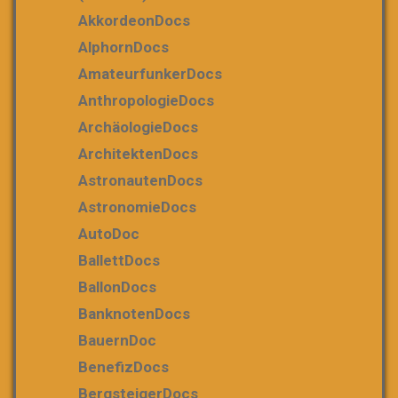
AkkordeonDocs
AlphornDocs
AmateurfunkerDocs
AnthropologieDocs
ArchäologieDocs
ArchitektenDocs
AstronautenDocs
AstronomieDocs
AutoDoc
BallettDocs
BallonDocs
BanknotenDocs
BauernDoc
BenefizDocs
BergsteigerDocs