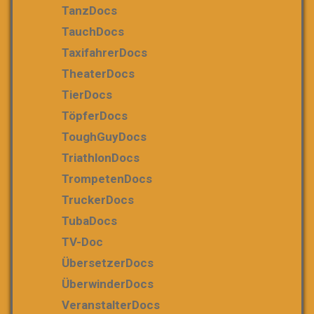
TanzDocs
TauchDocs
TaxifahrerDocs
TheaterDocs
TierDocs
TöpferDocs
ToughGuyDocs
TriathlonDocs
TrompetenDocs
TruckerDocs
TubaDocs
TV-Doc
ÜbersetzerDocs
ÜberwinderDocs
VeranstalterDocs