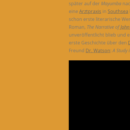
später auf der
Mayumba
na
eine
Arztpraxis
in
Southsea
schon erste literarische We
Roman,
The Narrative of
John
unveröffentlicht blieb und e
erste Geschichte über den
Freund
Dr. Watson
:
A Study i