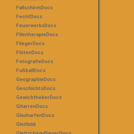
FallschirmDocs
FechtDocs
FeuerwerksDocs
FilmtherapieDocs
FliegerDocs
FlötenDocs
FotografieDocs
FußballDocs
GeographieDocs
GeschichtsDocs
GewichtheberDocs
GitarrenDocs
GlasharfenDocs
Gleitbild
GleitschirmfliegerDocs