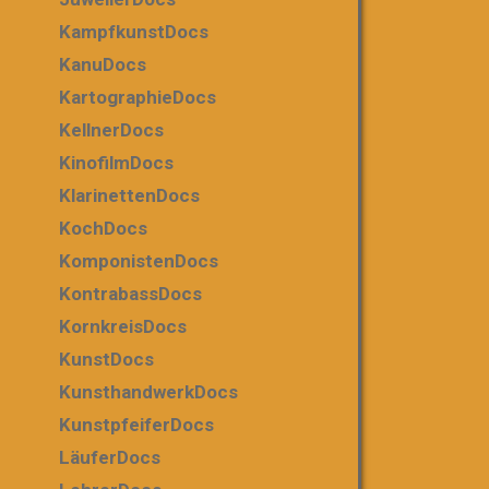
KampfkunstDocs
KanuDocs
KartographieDocs
KellnerDocs
KinofilmDocs
KlarinettenDocs
KochDocs
KomponistenDocs
KontrabassDocs
KornkreisDocs
KunstDocs
KunsthandwerkDocs
KunstpfeiferDocs
LäuferDocs