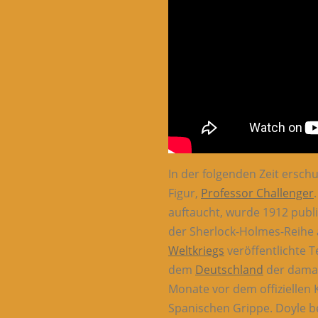
In der folgenden Zeit ersch
Figur,
Professor Challenger
auftaucht, wurde 1912 publ
der Sherlock-Holmes-Reihe
Weltkriegs
veröffentlichte Te
dem
Deutschland
der damal
Monate vor dem offiziellen 
Spanischen Grippe. Doyle b