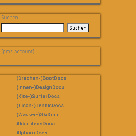
Suchen
Suchen
[pms-account]
(Drachen-)bootDocs
(Innen-)DesignDocs
(Kite-)SurferDocs
(Tisch-)TennisDocs
(Wasser-)SkiDocs
AkkordeonDocs
AlphornDocs