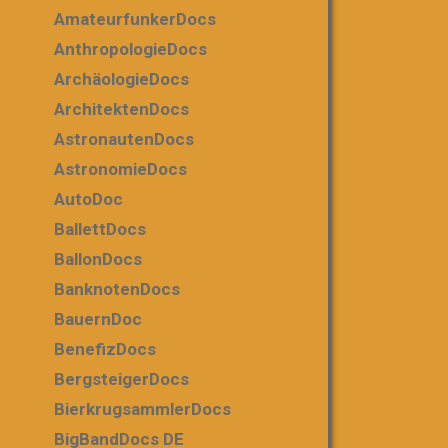
AmateurfunkerDocs
AnthropologieDocs
ArchäologieDocs
ArchitektenDocs
AstronautenDocs
AstronomieDocs
AutoDoc
BallettDocs
BallonDocs
BanknotenDocs
BauernDoc
BenefizDocs
BergsteigerDocs
BierkrugsammlerDocs
BigBandDocs DE