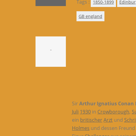
Tags :
1850-1899
Edinbu
GB england
-
Sir
Arthur Ignatius Conan 
Juli
1930
in
Crowborough
,
S
ein
britischer
Arzt
und
Schri
Holmes
und dessen Freun