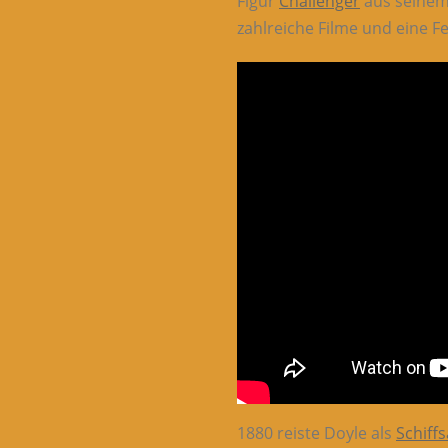
Figur
Challenger
aus seine
zahlreiche Filme und eine F
1880 reiste Doyle als
Schiffs