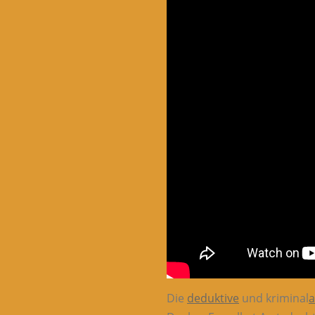
Die
deduktive
und kriminal
a