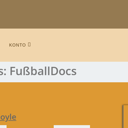
KONTO
s:
FußballDocs
oyle