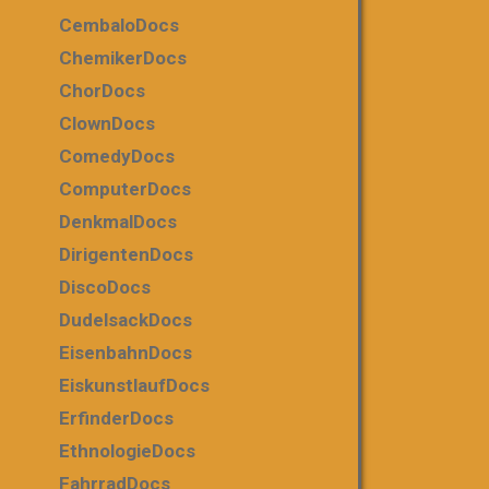
CembaloDocs
ChemikerDocs
ChorDocs
ClownDocs
ComedyDocs
ComputerDocs
DenkmalDocs
DirigentenDocs
DiscoDocs
DudelsackDocs
EisenbahnDocs
EiskunstlaufDocs
ErfinderDocs
EthnologieDocs
FahrradDocs