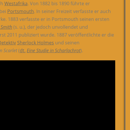
ch
Westafrika
. Von 1882 bis 1890 führte er
bei
Portsmouth
. In seiner Freizeit verfasste er auch
rke. 1883 verfasste er in Portsmouth seinen ersten
 Smith
(s. u.), der jedoch unvollendet und
rst 2011 publiziert wurde. 1887 veröffentlichte er die
Detektiv
Sherlock Holmes
und seinen
n Scarlet
(
dt.
Eine Studie in Scharlachrot
).