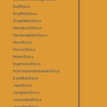
GolfDocs
GraffityDocs
GraphikerDocs
HackbrettDocs
HerausgeberDocs
HornDocs
HorrorDocs
ImkerDocs
IngenieurDocs
InstrumentenbauerDocs
IronManDocs
JazzDocs
JongleurDocs
JournalistDocs
JuwelierDocs