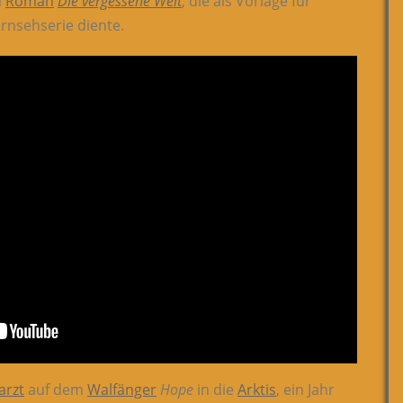
m
Roman
Die vergessene Welt
, die als Vorlage für
ernsehserie diente.
arzt
auf dem
Walfänger
Hope
in die
Arktis
, ein Jahr