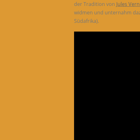
der Tradition von
Jules Ver
widmen und unternahm dazu 
Südafrika).