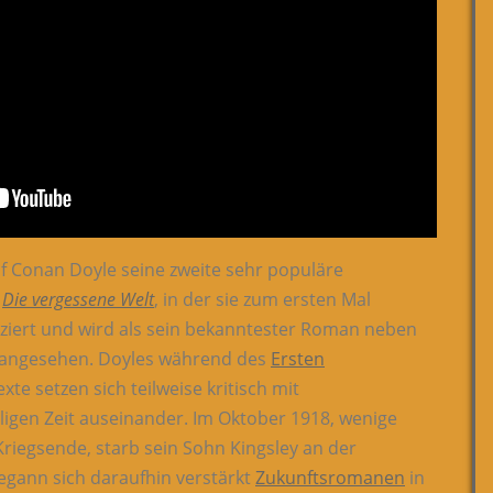
uf Conan Doyle seine zweite sehr populäre
.
Die vergessene Welt
, in der sie zum ersten Mal
iziert und wird als sein bekanntester Roman neben
 angesehen. Doyles während des
Ersten
xte setzen sich teilweise kritisch mit
igen Zeit auseinander. Im Oktober 1918, wenige
Kriegsende, starb sein Sohn Kingsley an der
egann sich daraufhin verstärkt
Zukunftsromanen
in