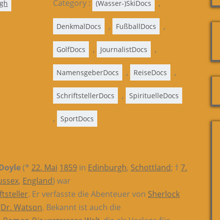
Category :
,
rgh
(Wasser-)SkiDocs
,
,
DenkmalDocs
FußballDocs
,
,
GolfDocs
JournalistDocs
,
,
NamensgeberDocs
ReiseDocs
,
SchriftstellerDocs
SpirituelleDocs
,
SportDocs
Doyle
(*
22. Mai
1859
in
Edinburgh
,
Schottland
; †
7.
ussex
,
England
) war
ftsteller
. Er verfasste die Abenteuer von
Sherlock
d
Dr. Watson
. Bekannt ist auch die