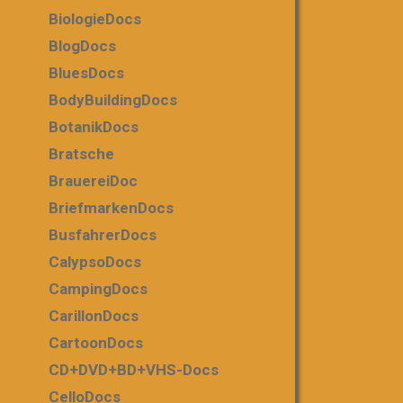
BiologieDocs
BlogDocs
BluesDocs
BodyBuildingDocs
BotanikDocs
Bratsche
BrauereiDoc
BriefmarkenDocs
BusfahrerDocs
CalypsoDocs
CampingDocs
CarillonDocs
CartoonDocs
CD+DVD+BD+VHS-Docs
CelloDocs