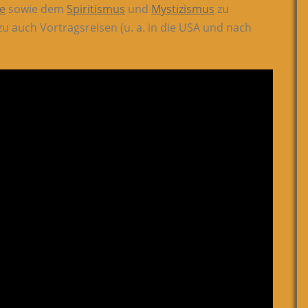
ne
sowie dem
Spiritismus
und
Mystizismus
zu
auch Vortragsreisen (u. a. in die USA und nach