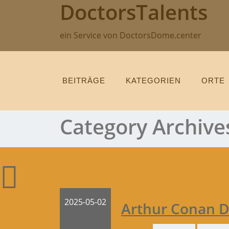
DoctorsTalents
Skip
to
content
ein Service von DoctorsDome.center
BEITRÄGE
KATEGORIEN
ORTE
Category Archive
2025-05-02
Arthur Conan D