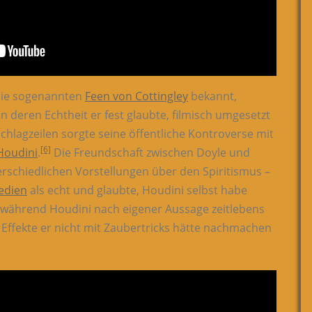
die sogenannten
Feen von Cottingley
bekannt,
n deren Echtheit er fest glaubte, filmisch umgesetzt
Schlagzeilen sorgte seine öffentliche Kontroverse mit
[6]
Houdini
.
Die Freundschaft zwischen Doyle und
rschiedlichen Vorstellungen über den Spiritismus –
edien
als echt und glaubte, Houdini selbst habe
, während Houdini nach eigener Aussage zeitlebens
 Effekte er nicht mit Zaubertricks hätte nachmachen