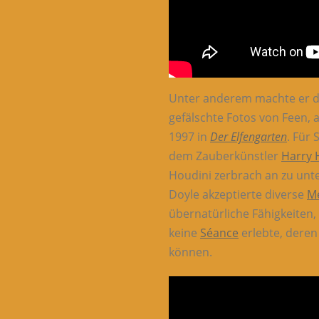
Unter anderem machte er 
gefälschte Fotos von Feen, a
1997 in
Der Elfengarten
. Für 
dem Zauberkünstler
Harry 
Houdini zerbrach an zu unte
Doyle akzeptierte diverse
M
übernatürliche Fähigkeiten
keine
Séance
erlebte, deren
können.