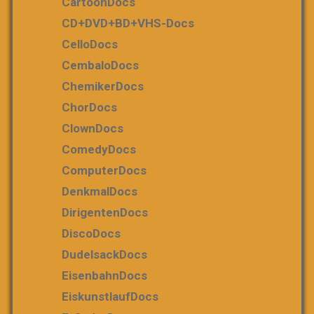
CartoonDocs
CD+DVD+BD+VHS-Docs
CelloDocs
CembaloDocs
ChemikerDocs
ChorDocs
ClownDocs
ComedyDocs
ComputerDocs
DenkmalDocs
DirigentenDocs
DiscoDocs
DudelsackDocs
EisenbahnDocs
EiskunstlaufDocs