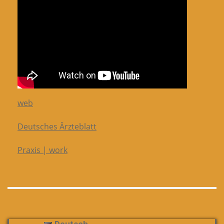
web
Deutsches Ärzteblatt
Praxis | work
Deutsch