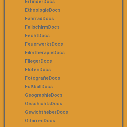
ErfinderDocs
EthnologieDocs
FahrradDocs
FallschirmDocs
FechtDocs
FeuerwerksDocs
FilmtherapieDocs
FliegerDocs
FlötenDocs
FotografieDocs
FußballDocs
GeographieDocs
GeschichtsDocs
GewichtheberDocs
GitarrenDocs