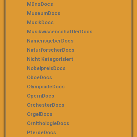
MünzDocs
MuseumDocs
MusikDocs
MusikwissenschaftlerDocs
NamensgeberDocs
NaturforscherDocs
Nicht Kategorisiert
NobelpreisDocs
OboeDocs
OlympiadeDocs
OpernDocs
OrchesterDocs
OrgelDocs
OrnithologieDocs
PferdeDocs