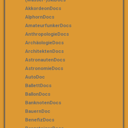
AkkordeonDocs
AlphornDocs
AmateurfunkerDocs
AnthropologieDocs
ArchäologieDocs
ArchitektenDocs
AstronautenDocs
AstronomieDocs
AutoDoc
BallettDocs
BallonDocs
BanknotenDocs
BauernDoc
BenefizDocs