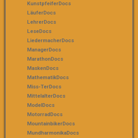
KunstpfeiferDocs
LäuferDocs
LehrerDocs
LeseDocs
LiedermacherDocs
ManagerDocs
MarathonDocs
MaskenDocs
MathematikDocs
Miss-TerDocs
MittelalterDocs
ModelDocs
MotorradDocs
MountainbikerDocs
MundharmonikaDocs