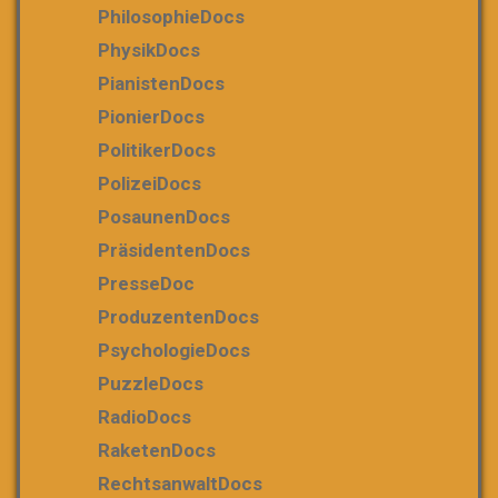
PhilosophieDocs
PhysikDocs
PianistenDocs
PionierDocs
PolitikerDocs
PolizeiDocs
PosaunenDocs
PräsidentenDocs
PresseDoc
ProduzentenDocs
PsychologieDocs
PuzzleDocs
RadioDocs
RaketenDocs
RechtsanwaltDocs