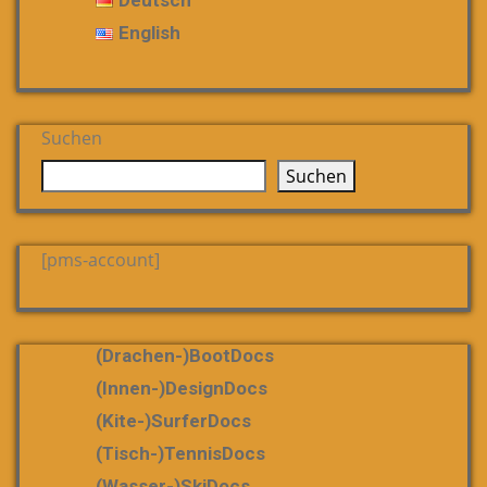
English
Suchen
Suchen
[pms-account]
(Drachen-)bootDocs
(Innen-)DesignDocs
(Kite-)SurferDocs
(Tisch-)TennisDocs
(Wasser-)SkiDocs