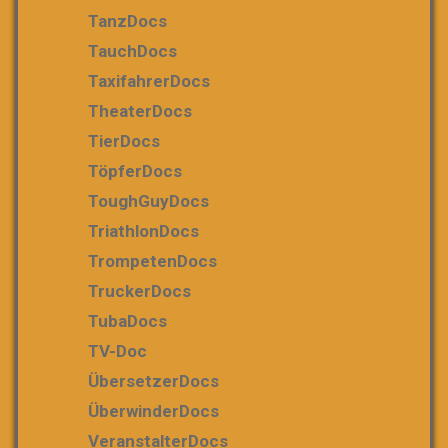
TanzDocs
TauchDocs
TaxifahrerDocs
TheaterDocs
TierDocs
TöpferDocs
ToughGuyDocs
TriathlonDocs
TrompetenDocs
TruckerDocs
TubaDocs
TV-Doc
ÜbersetzerDocs
ÜberwinderDocs
VeranstalterDocs