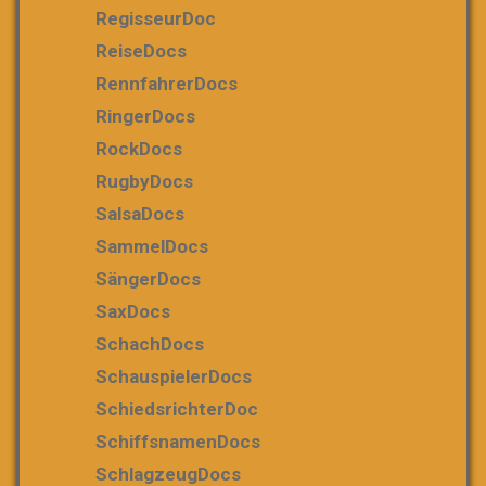
RegisseurDoc
ReiseDocs
RennfahrerDocs
RingerDocs
RockDocs
RugbyDocs
SalsaDocs
SammelDocs
SängerDocs
SaxDocs
SchachDocs
SchauspielerDocs
SchiedsrichterDoc
SchiffsnamenDocs
SchlagzeugDocs