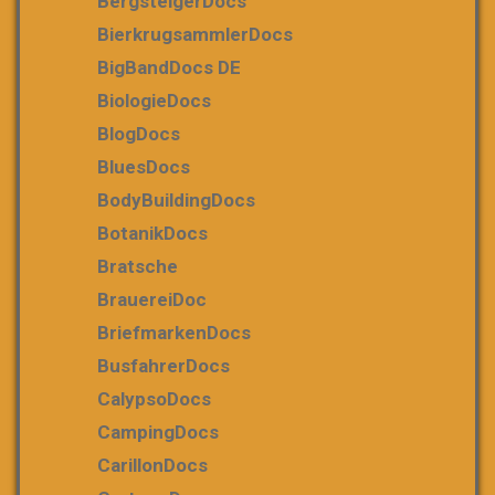
BergsteigerDocs
BierkrugsammlerDocs
BigBandDocs DE
BiologieDocs
BlogDocs
BluesDocs
BodyBuildingDocs
BotanikDocs
Bratsche
BrauereiDoc
BriefmarkenDocs
BusfahrerDocs
CalypsoDocs
CampingDocs
CarillonDocs