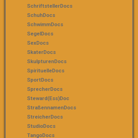
SchriftstellerDocs
SchuhDocs
SchwimmDocs
SegelDocs
SexDocs
SkaterDocs
SkulpturenDocs
SpirituelleDocs
SportDocs
SprecherDocs
Steward(ess)Doc
StraßennamenDocs
StreicherDocs
StudioDocs
TangoDocs