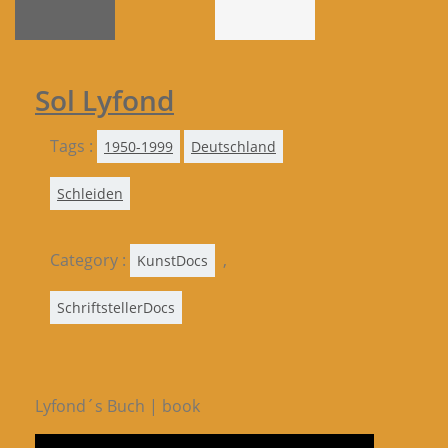
Sol Lyfond
Tags :
1950-1999
Deutschland
Schleiden
Category :
,
KunstDocs
SchriftstellerDocs
Lyfond´s Buch | book