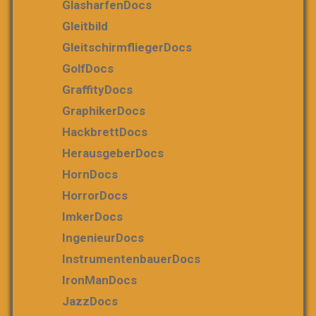
GlasharfenDocs
Gleitbild
GleitschirmfliegerDocs
GolfDocs
GraffityDocs
GraphikerDocs
HackbrettDocs
HerausgeberDocs
HornDocs
HorrorDocs
ImkerDocs
IngenieurDocs
InstrumentenbauerDocs
IronManDocs
JazzDocs