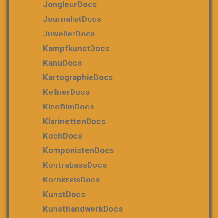
JongleurDocs
JournalistDocs
JuwelierDocs
KampfkunstDocs
KanuDocs
KartographieDocs
KellnerDocs
KinofilmDocs
KlarinettenDocs
KochDocs
KomponistenDocs
KontrabassDocs
KornkreisDocs
KunstDocs
KunsthandwerkDocs