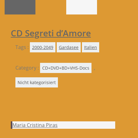
CD Segreti d’Amore
Tags :
2000-2049
Gardasee
Italien
Category :
,
CD+DVD+BD+VHS-Docs
Nicht kategorisiert
Maria Cristina Piras