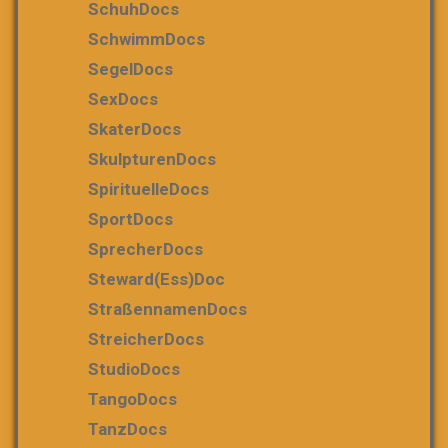
SchuhDocs
SchwimmDocs
SegelDocs
SexDocs
SkaterDocs
SkulpturenDocs
SpirituelleDocs
SportDocs
SprecherDocs
Steward(ess)Doc
StraßennamenDocs
StreicherDocs
StudioDocs
TangoDocs
TanzDocs