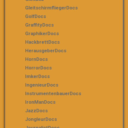
GleitschirmfliegerDocs
GolfDocs
GraffityDocs
GraphikerDocs
HackbrettDocs
HerausgeberDocs
HornDocs
HorrorDocs
ImkerDocs
IngenieurDocs
InstrumentenbauerDocs
IronManDocs
JazzDocs
JongleurDocs
JournalistDocs