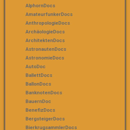
AlphornDocs
AmateurfunkerDocs
AnthropologieDocs
ArchäologieDocs
ArchitektenDocs
AstronautenDocs
AstronomieDocs
AutoDoc
BallettDocs
BallonDocs
BanknotenDocs
BauernDoc
BenefizDocs
BergsteigerDocs
BierkrugsammlerDocs