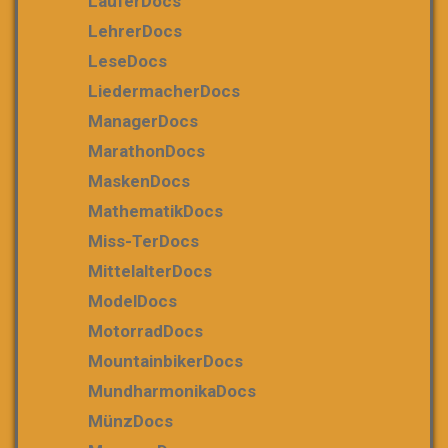
LäuferDocs
LehrerDocs
LeseDocs
LiedermacherDocs
ManagerDocs
MarathonDocs
MaskenDocs
MathematikDocs
Miss-TerDocs
MittelalterDocs
ModelDocs
MotorradDocs
MountainbikerDocs
MundharmonikaDocs
MünzDocs