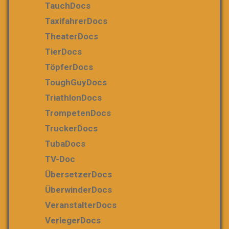
TauchDocs
TaxifahrerDocs
TheaterDocs
TierDocs
TöpferDocs
ToughGuyDocs
TriathlonDocs
TrompetenDocs
TruckerDocs
TubaDocs
TV-Doc
ÜbersetzerDocs
ÜberwinderDocs
VeranstalterDocs
VerlegerDocs