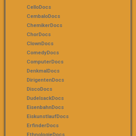
CelloDocs
CembaloDocs
ChemikerDocs
ChorDocs
ClownDocs
ComedyDocs
ComputerDocs
DenkmalDocs
DirigentenDocs
DiscoDocs
DudelsackDocs
EisenbahnDocs
EiskunstlaufDocs
ErfinderDocs
EthnologieDocs