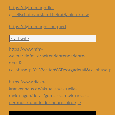
https://dgfmm.org/die-
gesellschaft/vorstand-beirat/janina-kruse
https://dgfmm.org/schuppert
Startseite
https://www.hfm-
weimar.de/mitarbeiten/lehrende/lehre-
detail?
tx_jobase_pi3%5Baction%5D=orgadetail&tx_jobase_p
https://www.diako-
krankenhaus.de/aktuelles/aktuelle-
meldungen/detail/gemeinsam-virtuos-in-
der-musik-und-in-der-neurochirurgie