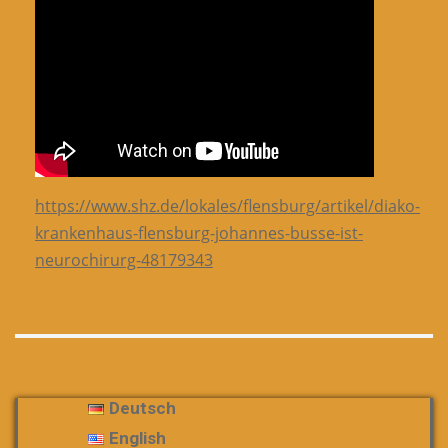
https://www.shz.de/lokales/flensburg/artikel/diako-
krankenhaus-flensburg-johannes-busse-ist-
neurochirurg-48179343
Deutsch
English