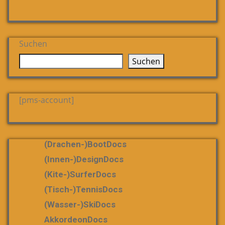
Suchen
Suchen
[pms-account]
(Drachen-)bootDocs
(Innen-)DesignDocs
(Kite-)SurferDocs
(Tisch-)TennisDocs
(Wasser-)SkiDocs
AkkordeonDocs