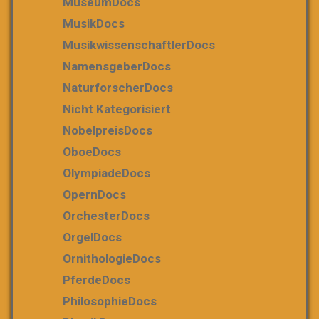
MuseumDocs
MusikDocs
MusikwissenschaftlerDocs
NamensgeberDocs
NaturforscherDocs
Nicht Kategorisiert
NobelpreisDocs
OboeDocs
OlympiadeDocs
OpernDocs
OrchesterDocs
OrgelDocs
OrnithologieDocs
PferdeDocs
PhilosophieDocs