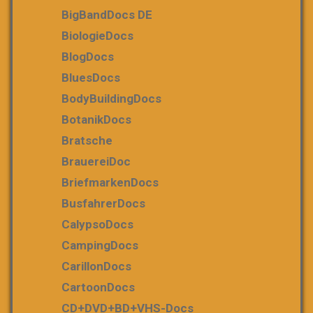
BigBandDocs DE
BiologieDocs
BlogDocs
BluesDocs
BodyBuildingDocs
BotanikDocs
Bratsche
BrauereiDoc
BriefmarkenDocs
BusfahrerDocs
CalypsoDocs
CampingDocs
CarillonDocs
CartoonDocs
CD+DVD+BD+VHS-Docs