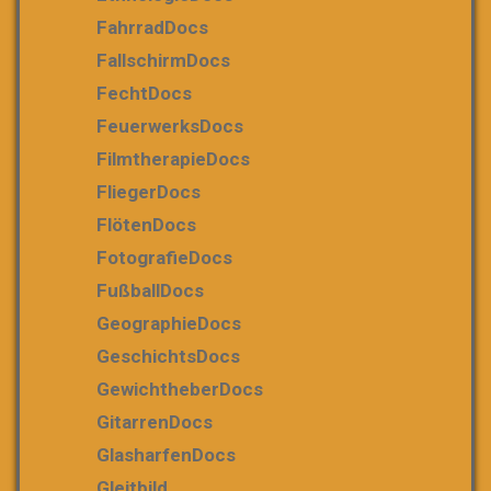
FahrradDocs
FallschirmDocs
FechtDocs
FeuerwerksDocs
FilmtherapieDocs
FliegerDocs
FlötenDocs
FotografieDocs
FußballDocs
GeographieDocs
GeschichtsDocs
GewichtheberDocs
GitarrenDocs
GlasharfenDocs
Gleitbild