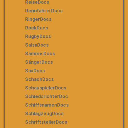
ReiseDocs
RennfahrerDocs
RingerDocs
RockDocs
RugbyDocs
SalsaDocs
SammelDocs
SängerDocs
SaxDocs
SchachDocs
SchauspielerDocs
SchiedsrichterDoc
SchiffsnamenDocs
SchlagzeugDocs
SchriftstellerDocs