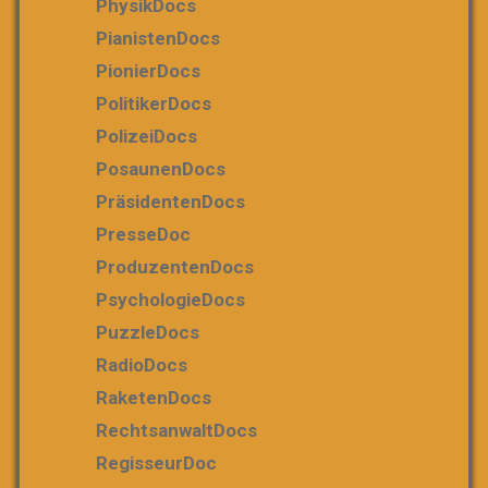
PhysikDocs
PianistenDocs
PionierDocs
PolitikerDocs
PolizeiDocs
PosaunenDocs
PräsidentenDocs
PresseDoc
ProduzentenDocs
PsychologieDocs
PuzzleDocs
RadioDocs
RaketenDocs
RechtsanwaltDocs
RegisseurDoc