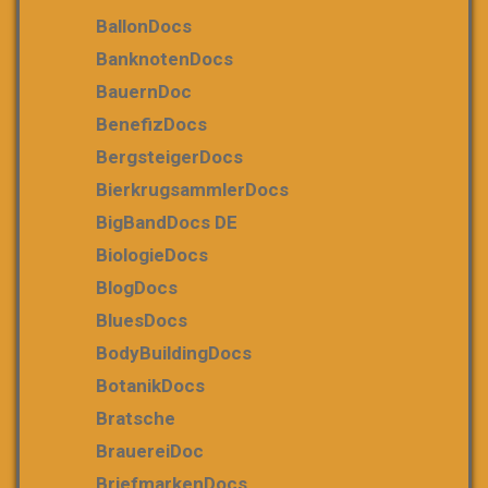
BallonDocs
BanknotenDocs
BauernDoc
BenefizDocs
BergsteigerDocs
BierkrugsammlerDocs
BigBandDocs DE
BiologieDocs
BlogDocs
BluesDocs
BodyBuildingDocs
BotanikDocs
Bratsche
BrauereiDoc
BriefmarkenDocs