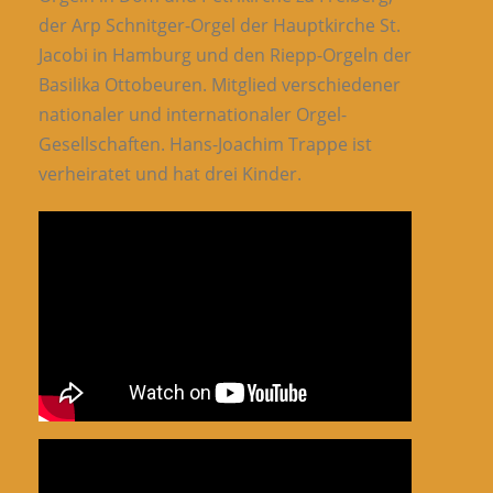
der Arp Schnitger-Orgel der Hauptkirche St.
Jacobi in Hamburg und den Riepp-Orgeln der
Basilika Ottobeuren. Mitglied verschiedener
nationaler und internationaler Orgel-
Gesellschaften. Hans-Joachim Trappe ist
verheiratet und hat drei Kinder.