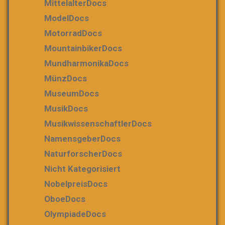
MittelalterDocs
ModelDocs
MotorradDocs
MountainbikerDocs
MundharmonikaDocs
MünzDocs
MuseumDocs
MusikDocs
MusikwissenschaftlerDocs
NamensgeberDocs
NaturforscherDocs
Nicht Kategorisiert
NobelpreisDocs
OboeDocs
OlympiadeDocs