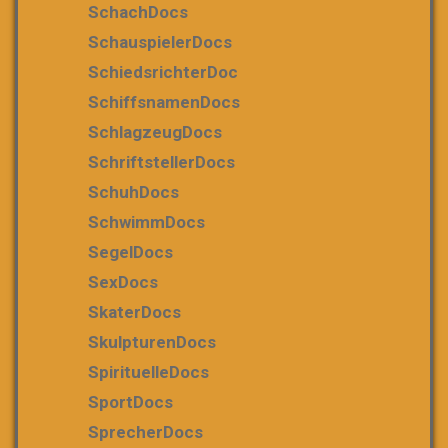
SchachDocs
SchauspielerDocs
SchiedsrichterDoc
SchiffsnamenDocs
SchlagzeugDocs
SchriftstellerDocs
SchuhDocs
SchwimmDocs
SegelDocs
SexDocs
SkaterDocs
SkulpturenDocs
SpirituelleDocs
SportDocs
SprecherDocs