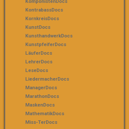
KomponistenDocs
KontrabassDocs
KornkreisDocs
KunstDocs
KunsthandwerkDocs
KunstpfeiferDocs
LäuferDocs
LehrerDocs
LeseDocs
LiedermacherDocs
ManagerDocs
MarathonDocs
MaskenDocs
MathematikDocs
Miss-TerDocs