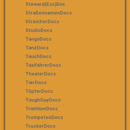
Steward(ess)Doc
StraßennamenDocs
StreicherDocs
StudioDocs
TangoDocs
TanzDocs
TauchDocs
TaxifahrerDocs
TheaterDocs
TierDocs
TöpferDocs
ToughGuyDocs
TriathlonDocs
TrompetenDocs
TruckerDocs