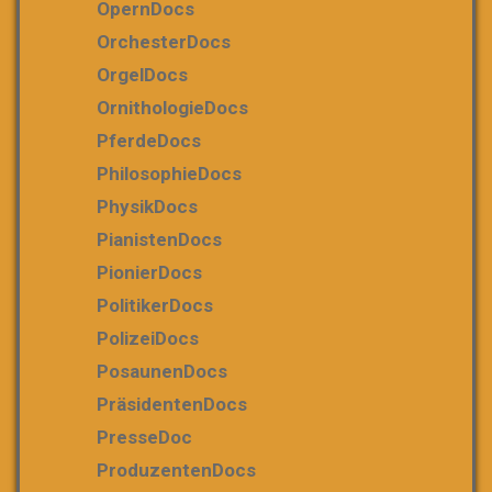
OpernDocs
OrchesterDocs
OrgelDocs
OrnithologieDocs
PferdeDocs
PhilosophieDocs
PhysikDocs
PianistenDocs
PionierDocs
PolitikerDocs
PolizeiDocs
PosaunenDocs
PräsidentenDocs
PresseDoc
ProduzentenDocs