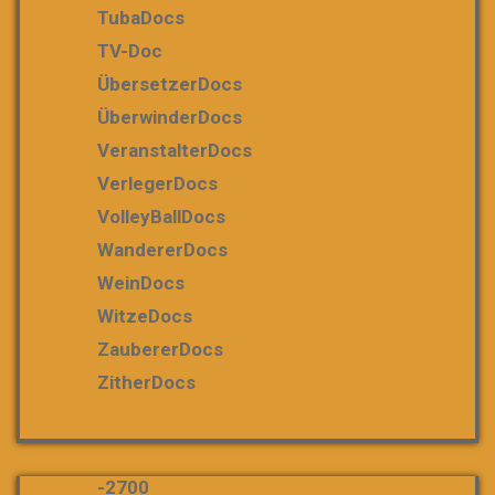
TubaDocs
TV-Doc
ÜbersetzerDocs
ÜberwinderDocs
VeranstalterDocs
VerlegerDocs
VolleyBallDocs
WandererDocs
WeinDocs
WitzeDocs
ZaubererDocs
ZitherDocs
-2700