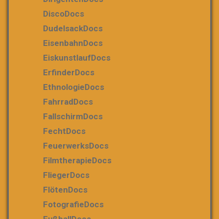
DiscoDocs
DudelsackDocs
EisenbahnDocs
EiskunstlaufDocs
ErfinderDocs
EthnologieDocs
FahrradDocs
FallschirmDocs
FechtDocs
FeuerwerksDocs
FilmtherapieDocs
FliegerDocs
FlötenDocs
FotografieDocs