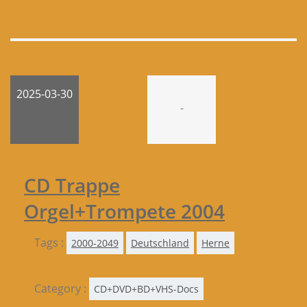
2025-03-30
-
CD Trappe
Orgel+Trompete 2004
Tags :
2000-2049
Deutschland
Herne
Category :
CD+DVD+BD+VHS-Docs