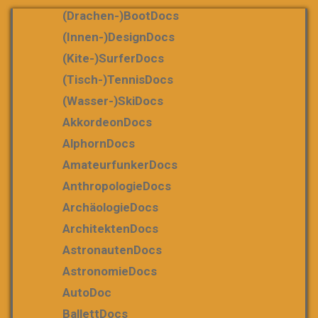
(Drachen-)bootDocs
(Innen-)DesignDocs
(Kite-)SurferDocs
(Tisch-)TennisDocs
(Wasser-)SkiDocs
AkkordeonDocs
AlphornDocs
AmateurfunkerDocs
AnthropologieDocs
ArchäologieDocs
ArchitektenDocs
AstronautenDocs
AstronomieDocs
AutoDoc
BallettDocs