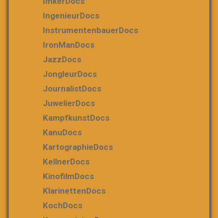
ImkerDocs
IngenieurDocs
InstrumentenbauerDocs
IronManDocs
JazzDocs
JongleurDocs
JournalistDocs
JuwelierDocs
KampfkunstDocs
KanuDocs
KartographieDocs
KellnerDocs
KinofilmDocs
KlarinettenDocs
KochDocs