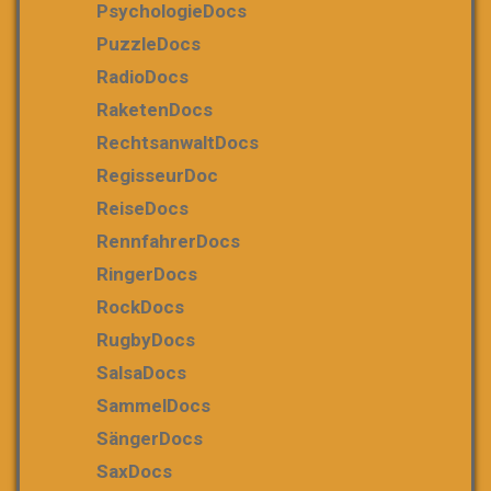
PsychologieDocs
PuzzleDocs
RadioDocs
RaketenDocs
RechtsanwaltDocs
RegisseurDoc
ReiseDocs
RennfahrerDocs
RingerDocs
RockDocs
RugbyDocs
SalsaDocs
SammelDocs
SängerDocs
SaxDocs