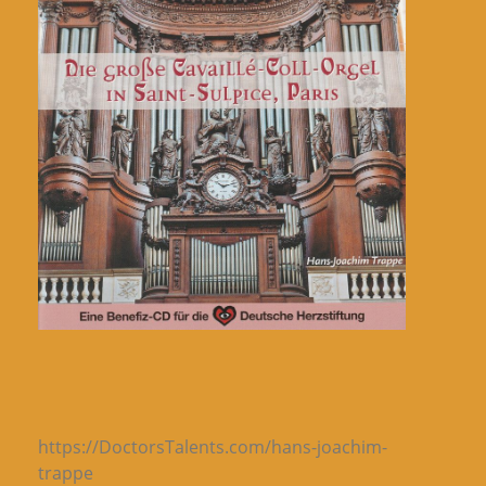
https://DoctorsTalents.com/hans-joachim-
trappe