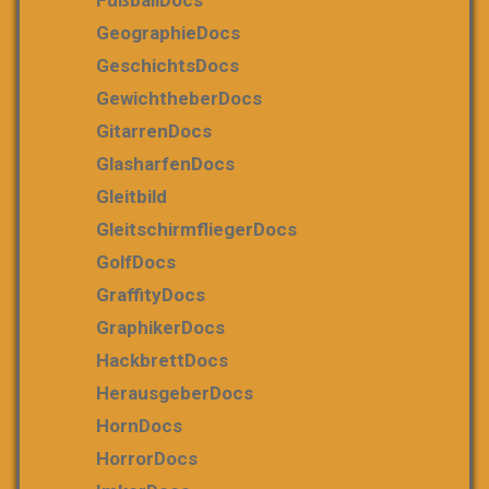
FußballDocs
GeographieDocs
GeschichtsDocs
GewichtheberDocs
GitarrenDocs
GlasharfenDocs
Gleitbild
GleitschirmfliegerDocs
GolfDocs
GraffityDocs
GraphikerDocs
HackbrettDocs
HerausgeberDocs
HornDocs
HorrorDocs