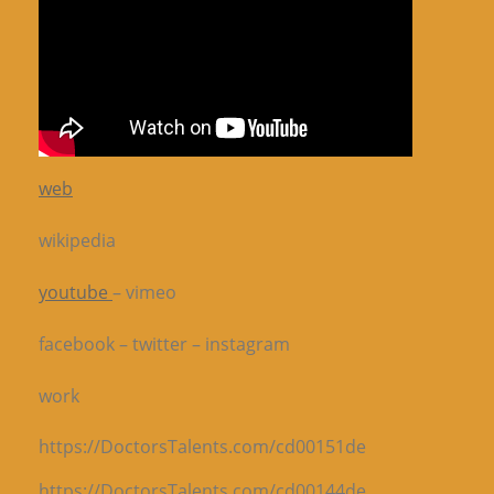
web
wikipedia
youtube
– vimeo
facebook – twitter – instagram
work
https://DoctorsTalents.com/cd00151de
https://DoctorsTalents.com/cd00144de