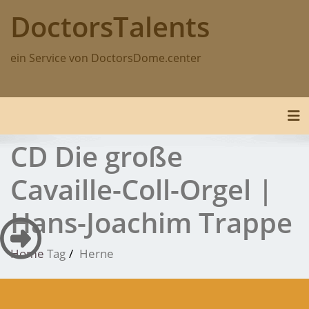
Skip
DoctorsTalents
to
content
ein Service von DoctorsDome.center
Tog
CD Die große
Cavaille-Coll-Orgel |
Hans-Joachim Trappe
Home
Tag
Herne