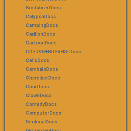
BusfahrerDocs
CalypsoDocs
CampingDocs
CarillonDocs
CartoonDocs
CD+DVD+BD+VHS-Docs
CelloDocs
CembaloDocs
ChemikerDocs
ChorDocs
ClownDocs
ComedyDocs
ComputerDocs
DenkmalDocs
DirigentenDocs