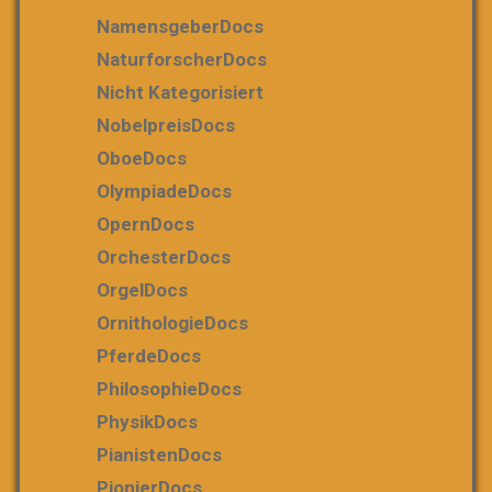
NamensgeberDocs
NaturforscherDocs
Nicht Kategorisiert
NobelpreisDocs
OboeDocs
OlympiadeDocs
OpernDocs
OrchesterDocs
OrgelDocs
OrnithologieDocs
PferdeDocs
PhilosophieDocs
PhysikDocs
PianistenDocs
PionierDocs