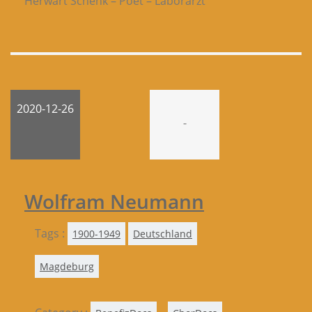
Herwart Schenk – Poet – Laborarzt
2020-12-26
-
Wolfram Neumann
Tags :
1900-1949
Deutschland
Magdeburg