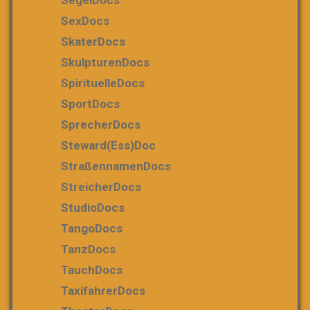
SexDocs
SkaterDocs
SkulpturenDocs
SpirituelleDocs
SportDocs
SprecherDocs
Steward(ess)Doc
StraßennamenDocs
StreicherDocs
StudioDocs
TangoDocs
TanzDocs
TauchDocs
TaxifahrerDocs