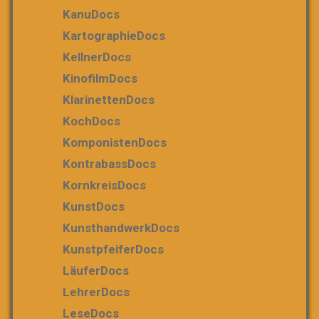
KanuDocs
KartographieDocs
KellnerDocs
KinofilmDocs
KlarinettenDocs
KochDocs
KomponistenDocs
KontrabassDocs
KornkreisDocs
KunstDocs
KunsthandwerkDocs
KunstpfeiferDocs
LäuferDocs
LehrerDocs
LeseDocs