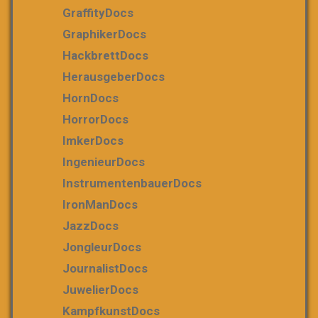
GraffityDocs
GraphikerDocs
HackbrettDocs
HerausgeberDocs
HornDocs
HorrorDocs
ImkerDocs
IngenieurDocs
InstrumentenbauerDocs
IronManDocs
JazzDocs
JongleurDocs
JournalistDocs
JuwelierDocs
KampfkunstDocs