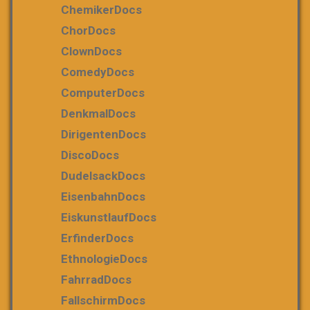
ChemikerDocs
ChorDocs
ClownDocs
ComedyDocs
ComputerDocs
DenkmalDocs
DirigentenDocs
DiscoDocs
DudelsackDocs
EisenbahnDocs
EiskunstlaufDocs
ErfinderDocs
EthnologieDocs
FahrradDocs
FallschirmDocs