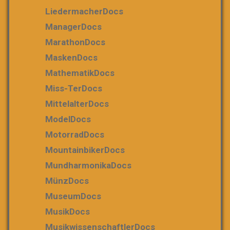
LiedermacherDocs
ManagerDocs
MarathonDocs
MaskenDocs
MathematikDocs
Miss-TerDocs
MittelalterDocs
ModelDocs
MotorradDocs
MountainbikerDocs
MundharmonikaDocs
MünzDocs
MuseumDocs
MusikDocs
MusikwissenschaftlerDocs