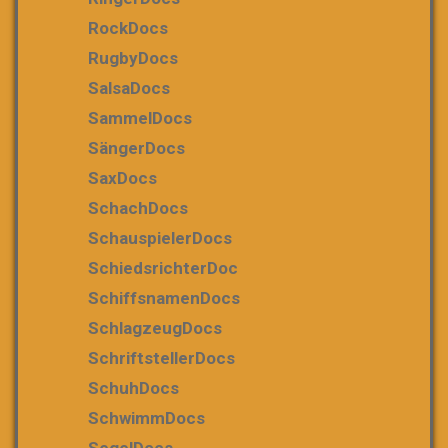
RockDocs
RugbyDocs
SalsaDocs
SammelDocs
SängerDocs
SaxDocs
SchachDocs
SchauspielerDocs
SchiedsrichterDoc
SchiffsnamenDocs
SchlagzeugDocs
SchriftstellerDocs
SchuhDocs
SchwimmDocs
SegelDocs