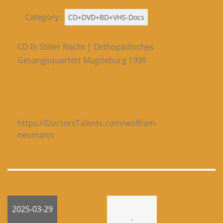
Category :
CD+DVD+BD+VHS-Docs
CD In Stiller Nacht | Orthopädisches
Gesangsquartett Magdeburg 1999
https://DoctorsTalents.com/wolfram-
neumann
2025-03-29
-