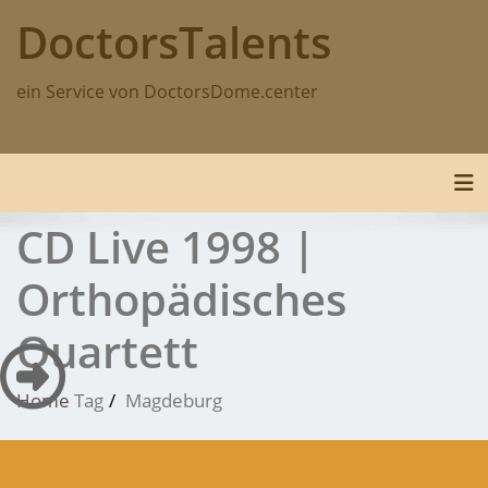
Skip
DoctorsTalents
to
content
ein Service von DoctorsDome.center
Tog
CD Live 1998 |
Orthopädisches
Quartett
Home
Tag
Magdeburg