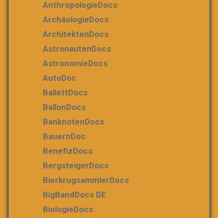
AnthropologieDocs
ArchäologieDocs
ArchitektenDocs
AstronautenDocs
AstronomieDocs
AutoDoc
BallettDocs
BallonDocs
BanknotenDocs
BauernDoc
BenefizDocs
BergsteigerDocs
BierkrugsammlerDocs
BigBandDocs DE
BiologieDocs