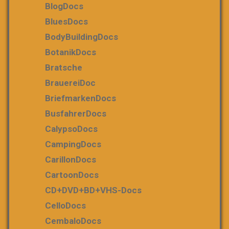
BlogDocs
BluesDocs
BodyBuildingDocs
BotanikDocs
Bratsche
BrauereiDoc
BriefmarkenDocs
BusfahrerDocs
CalypsoDocs
CampingDocs
CarillonDocs
CartoonDocs
CD+DVD+BD+VHS-Docs
CelloDocs
CembaloDocs