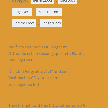
Category :
,
,
BenefizDocs
ChorDocs
,
,
OrgelDocs
PianistenDocs
,
SammelDocs
SängerDocs
Wolfram Neumann ist Sänger im
Orthopädischen Gesangsquartett, Pianist
und Organist.
Die CD „Der größte Arzt“ und eine
Weihnachts-CD gibt es vom
Gesangsquartett.
They brought out this CD, another one „Der