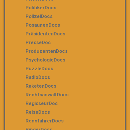
PolitikerDocs
PolizeiDocs
PosaunenDocs
PräsidentenDocs
PresseDoc
ProduzentenDocs
PsychologieDocs
PuzzleDocs
RadioDocs
RaketenDocs
RechtsanwaltDocs
RegisseurDoc
ReiseDocs
RennfahrerDocs
RingerDocs