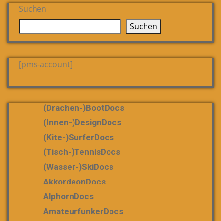
Suchen
Suchen
[pms-account]
(Drachen-)bootDocs
(Innen-)DesignDocs
(Kite-)SurferDocs
(Tisch-)TennisDocs
(Wasser-)SkiDocs
AkkordeonDocs
AlphornDocs
AmateurfunkerDocs