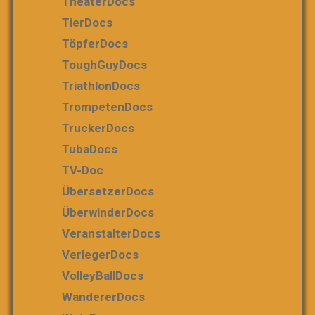
TheaterDocs
TierDocs
TöpferDocs
ToughGuyDocs
TriathlonDocs
TrompetenDocs
TruckerDocs
TubaDocs
TV-Doc
ÜbersetzerDocs
ÜberwinderDocs
VeranstalterDocs
VerlegerDocs
VolleyBallDocs
WandererDocs