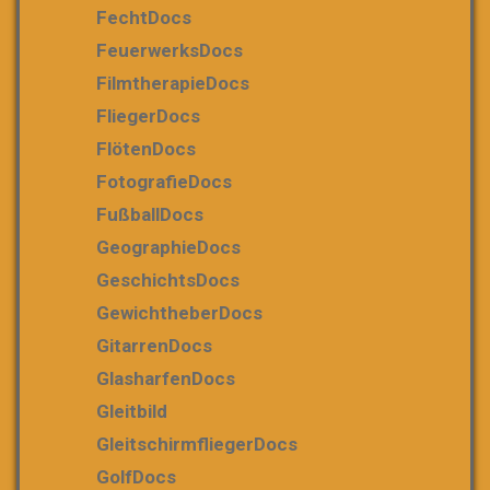
FechtDocs
FeuerwerksDocs
FilmtherapieDocs
FliegerDocs
FlötenDocs
FotografieDocs
FußballDocs
GeographieDocs
GeschichtsDocs
GewichtheberDocs
GitarrenDocs
GlasharfenDocs
Gleitbild
GleitschirmfliegerDocs
GolfDocs