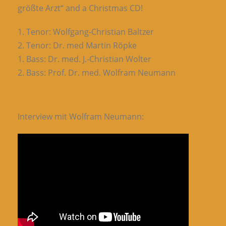
größte Arzt“ and a Christmas CD!
1. Tenor: Wolfgang-Christian Baltzer
2. Tenor: Dr. med Martin Röpke
1. Bass: Dr. med. J.-Christian Wolter
2. Bass: Prof. Dr. med. Wolfram Neumann
Interview mit Wolfram Neumann: