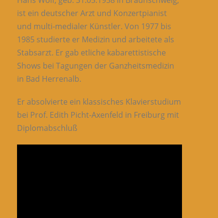
Hans Wolf, geb. 31.05.1958 in Braunschweig,
ist ein deutscher Arzt und Konzertpianist
und multi-medialer Künstler. Von 1977 bis
1985 studierte er Medizin und arbeitete als
Stabsarzt. Er gab etliche kabarettistische
Shows bei Tagungen der Ganzheitsmedizin
in Bad Herrenalb.
Er absolvierte ein klassisches Klavierstudium
bei Prof. Edith Picht-Axenfeld in Freiburg mit
Diplomabschluß