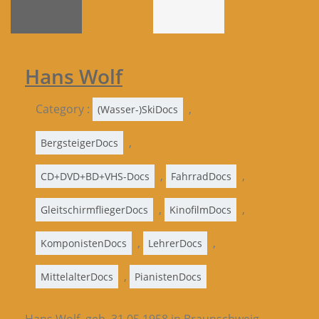
Hans Wolf
Category :
,
(Wasser-)SkiDocs
,
BergsteigerDocs
,
,
CD+DVD+BD+VHS-Docs
FahrradDocs
,
,
GleitschirmfliegerDocs
KinofilmDocs
,
,
KomponistenDocs
LehrerDocs
,
MittelalterDocs
PianistenDocs