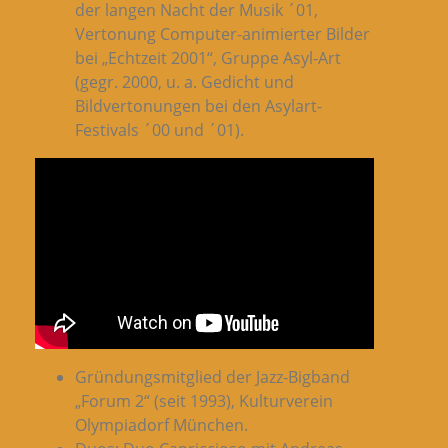
der langen Nacht der Musik ´01,
Vertonung Computer-animierter Bilder
bei „Echtzeit 2001“, Gruppe Asyl-Art
(gegr. 2000, u. a. Gedicht und
Bildvertonungen bei den Asylart-
Festivals ´00 und ´01).
Gründungsmitglied der Jazz-Bigband
„Forum 2“ (seit 1993), Kulturverein
Olympiadorf München.