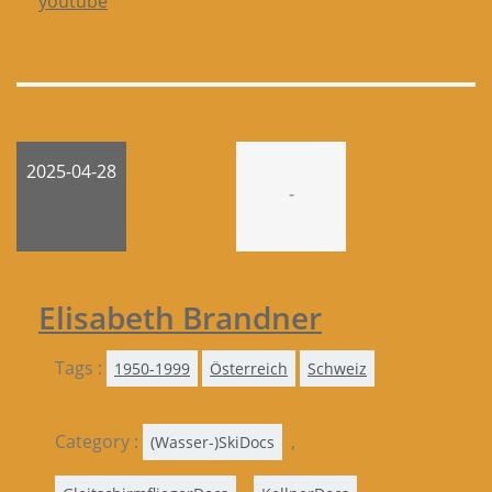
youtube
2025-04-28
-
Elisabeth Brandner
Tags :
1950-1999
Österreich
Schweiz
Category :
,
(Wasser-)SkiDocs