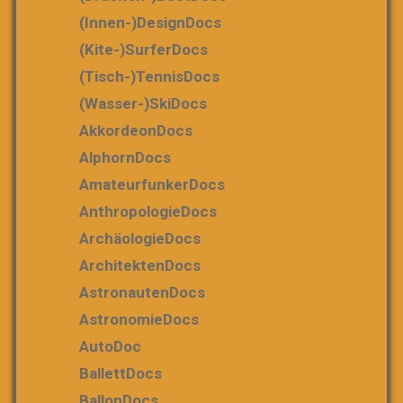
(Innen-)DesignDocs
(Kite-)SurferDocs
(Tisch-)TennisDocs
(Wasser-)SkiDocs
AkkordeonDocs
AlphornDocs
AmateurfunkerDocs
AnthropologieDocs
ArchäologieDocs
ArchitektenDocs
AstronautenDocs
AstronomieDocs
AutoDoc
BallettDocs
BallonDocs