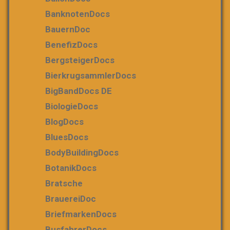
BanknotenDocs
BauernDoc
BenefizDocs
BergsteigerDocs
BierkrugsammlerDocs
BigBandDocs DE
BiologieDocs
BlogDocs
BluesDocs
BodyBuildingDocs
BotanikDocs
Bratsche
BrauereiDoc
BriefmarkenDocs
BusfahrerDocs