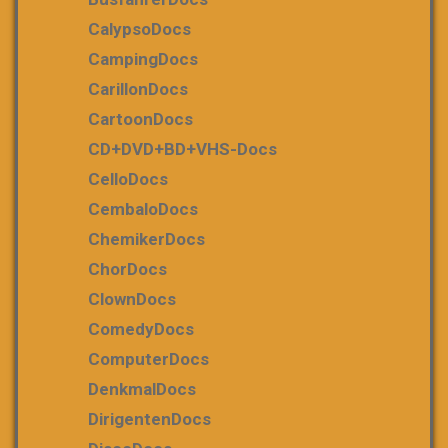
CalypsoDocs
CampingDocs
CarillonDocs
CartoonDocs
CD+DVD+BD+VHS-Docs
CelloDocs
CembaloDocs
ChemikerDocs
ChorDocs
ClownDocs
ComedyDocs
ComputerDocs
DenkmalDocs
DirigentenDocs