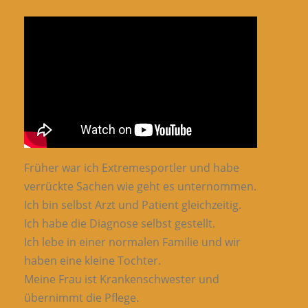
Früher war ich Extremesportler und habe
verrückte Sachen wie geht es unternommen.
Ich bin selbst Arzt und Patient gleichzeitig.
Ich habe die Diagnose selbst gestellt.
Ich lebe in einer normalen Familie und wir
haben eine kleine Tochter.
Meine Frau ist Krankenschwester und
übernimmt die Pflege.