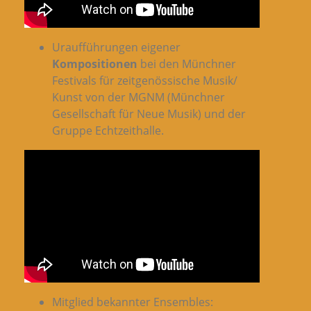
Uraufführungen eigener
Kompositionen
bei den Münchner
Festivals für zeitgenössische Musik/
Kunst von der MGNM (Münchner
Gesellschaft für Neue Musik) und der
Gruppe Echtzeithalle.
Mitglied bekannter Ensembles: