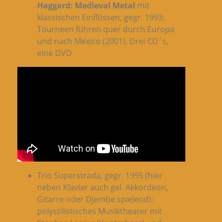
Haggard: Medieval Metal
mit
klassischen Einflüssen, gegr. 1993;
Tourneen führen quer durch Europa
und nach Mexico (2001). Drei CD´s,
eine DVD
Trio Superstrada, gegr. 1995 (hier
neben Klavier auch gel. Akkordeon,
Gitarre oder Djembe spielend):
polystilistisches Musiktheater mit