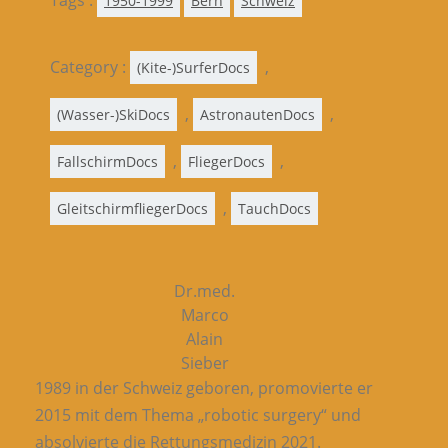
1950-1999
Bern
Schweiz
Category :
,
(Kite-)SurferDocs
,
,
(Wasser-)SkiDocs
AstronautenDocs
,
,
FallschirmDocs
FliegerDocs
,
GleitschirmfliegerDocs
TauchDocs
Dr.med.
Marco
Alain
Sieber
1989 in der Schweiz geboren, promovierte er
2015 mit dem Thema „robotic surgery“ und
absolvierte die Rettungsmedizin 2021.