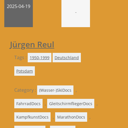
2025-04-19
-
Jürgen Reul
Tags :
1950-1999
Deutschland
Potsdam
Category :
,
(Wasser-)SkiDocs
,
,
FahrradDocs
GleitschirmfliegerDocs
,
,
KampfkunstDocs
MarathonDocs