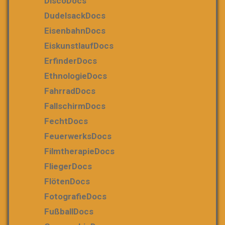
DiscoDocs
DudelsackDocs
EisenbahnDocs
EiskunstlaufDocs
ErfinderDocs
EthnologieDocs
FahrradDocs
FallschirmDocs
FechtDocs
FeuerwerksDocs
FilmtherapieDocs
FliegerDocs
FlötenDocs
FotografieDocs
FußballDocs