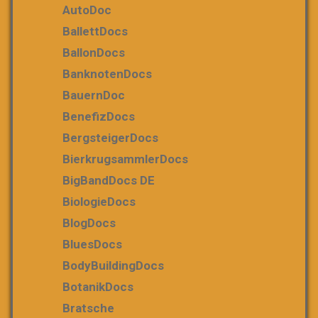
AutoDoc
BallettDocs
BallonDocs
BanknotenDocs
BauernDoc
BenefizDocs
BergsteigerDocs
BierkrugsammlerDocs
BigBandDocs DE
BiologieDocs
BlogDocs
BluesDocs
BodyBuildingDocs
BotanikDocs
Bratsche