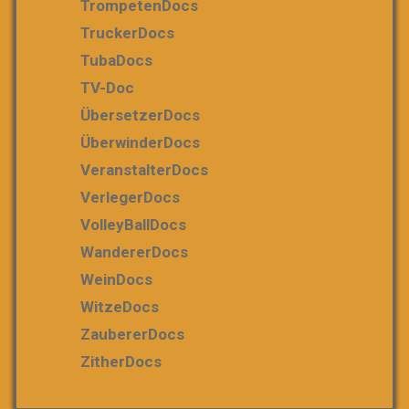
TrompetenDocs
TruckerDocs
TubaDocs
TV-Doc
ÜbersetzerDocs
ÜberwinderDocs
VeranstalterDocs
VerlegerDocs
VolleyBallDocs
WandererDocs
WeinDocs
WitzeDocs
ZaubererDocs
ZitherDocs