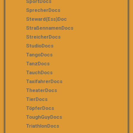
SportDocs
SprecherDocs
Steward(ess)Doc
StraßennamenDocs
StreicherDocs
StudioDocs
TangoDocs
TanzDocs
TauchDocs
TaxifahrerDocs
TheaterDocs
TierDocs
TöpferDocs
ToughGuyDocs
TriathlonDocs