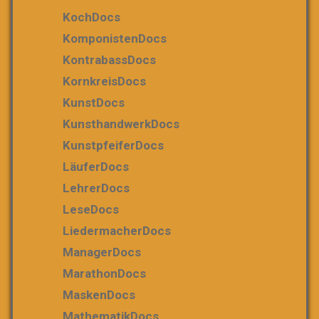
KochDocs
KomponistenDocs
KontrabassDocs
KornkreisDocs
KunstDocs
KunsthandwerkDocs
KunstpfeiferDocs
LäuferDocs
LehrerDocs
LeseDocs
LiedermacherDocs
ManagerDocs
MarathonDocs
MaskenDocs
MathematikDocs