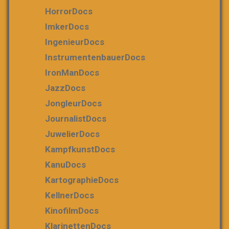
HorrorDocs
ImkerDocs
IngenieurDocs
InstrumentenbauerDocs
IronManDocs
JazzDocs
JongleurDocs
JournalistDocs
JuwelierDocs
KampfkunstDocs
KanuDocs
KartographieDocs
KellnerDocs
KinofilmDocs
KlarinettenDocs