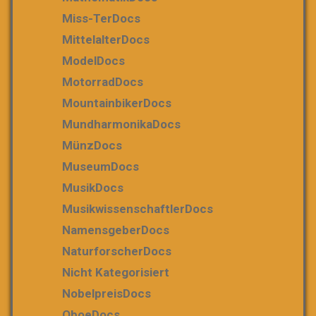
Miss-TerDocs
MittelalterDocs
ModelDocs
MotorradDocs
MountainbikerDocs
MundharmonikaDocs
MünzDocs
MuseumDocs
MusikDocs
MusikwissenschaftlerDocs
NamensgeberDocs
NaturforscherDocs
Nicht Kategorisiert
NobelpreisDocs
OboeDocs