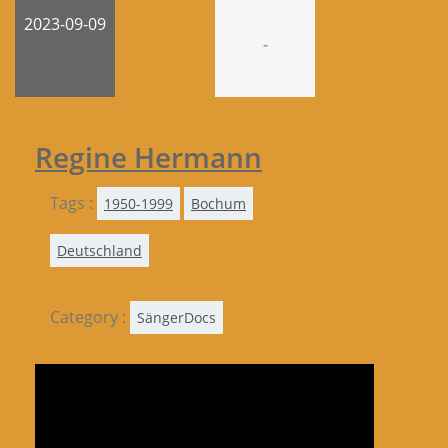
2023-09-09
-
Regine Hermann
Tags :
1950-1999
Bochum
Deutschland
Category :
SängerDocs