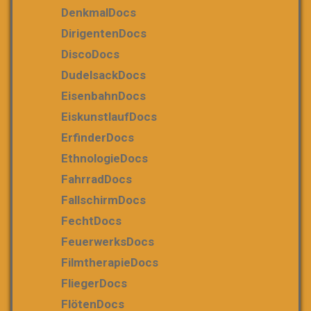
DenkmalDocs
DirigentenDocs
DiscoDocs
DudelsackDocs
EisenbahnDocs
EiskunstlaufDocs
ErfinderDocs
EthnologieDocs
FahrradDocs
FallschirmDocs
FechtDocs
FeuerwerksDocs
FilmtherapieDocs
FliegerDocs
FlötenDocs