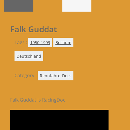
Falk Guddat
Tags :
1950-1999
Bochum
Deutschland
Category :
RennfahrerDocs
Falk Guddat is RacingDoc