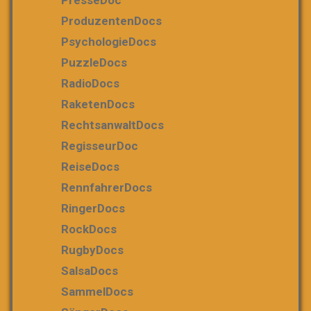
ProduzentenDocs
PsychologieDocs
PuzzleDocs
RadioDocs
RaketenDocs
RechtsanwaltDocs
RegisseurDoc
ReiseDocs
RennfahrerDocs
RingerDocs
RockDocs
RugbyDocs
SalsaDocs
SammelDocs