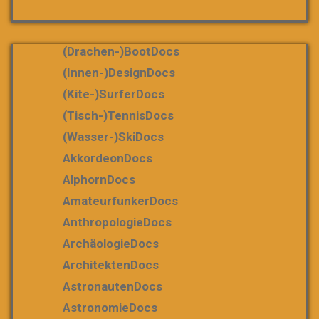
(Drachen-)bootDocs
(Innen-)DesignDocs
(Kite-)SurferDocs
(Tisch-)TennisDocs
(Wasser-)SkiDocs
AkkordeonDocs
AlphornDocs
AmateurfunkerDocs
AnthropologieDocs
ArchäologieDocs
ArchitektenDocs
AstronautenDocs
AstronomieDocs