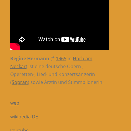
Regine Hermann
(*
1965
in
Horb am
Neckar
) ist eine deutsche Opern-,
Operetten-, Lied- und Konzertsängerin
(
Sopran
) sowie Ärztin und Stimmbildnerin.
web
wikipedia DE
youtube