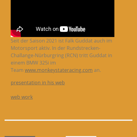
Seit der Saison 2021 ist Falk Guddat auch im
Motorsport aktiv. In der Rundstrecken-
Challange-Nürburgring (RCN) tritt Guddat in
einem BMW 325i im
Team
www.monkeystateracing.com
an.
presentation in his web
web work