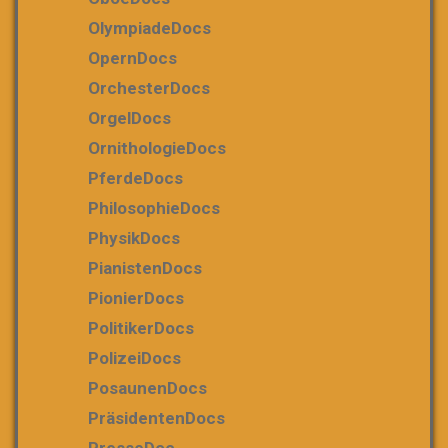
OlympiadeDocs
OpernDocs
OrchesterDocs
OrgelDocs
OrnithologieDocs
PferdeDocs
PhilosophieDocs
PhysikDocs
PianistenDocs
PionierDocs
PolitikerDocs
PolizeiDocs
PosaunenDocs
PräsidentenDocs
PresseDoc