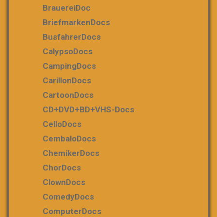
BrauereiDoc
BriefmarkenDocs
BusfahrerDocs
CalypsoDocs
CampingDocs
CarillonDocs
CartoonDocs
CD+DVD+BD+VHS-Docs
CelloDocs
CembaloDocs
ChemikerDocs
ChorDocs
ClownDocs
ComedyDocs
ComputerDocs