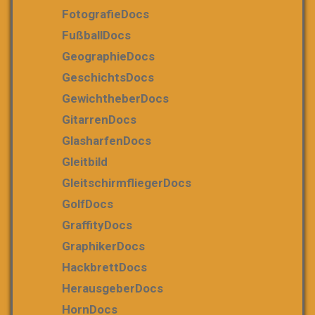
FotografieDocs
FußballDocs
GeographieDocs
GeschichtsDocs
GewichtheberDocs
GitarrenDocs
GlasharfenDocs
Gleitbild
GleitschirmfliegerDocs
GolfDocs
GraffityDocs
GraphikerDocs
HackbrettDocs
HerausgeberDocs
HornDocs