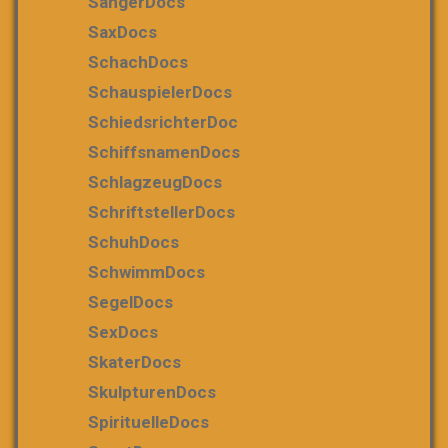
SängerDocs
SaxDocs
SchachDocs
SchauspielerDocs
SchiedsrichterDoc
SchiffsnamenDocs
SchlagzeugDocs
SchriftstellerDocs
SchuhDocs
SchwimmDocs
SegelDocs
SexDocs
SkaterDocs
SkulpturenDocs
SpirituelleDocs