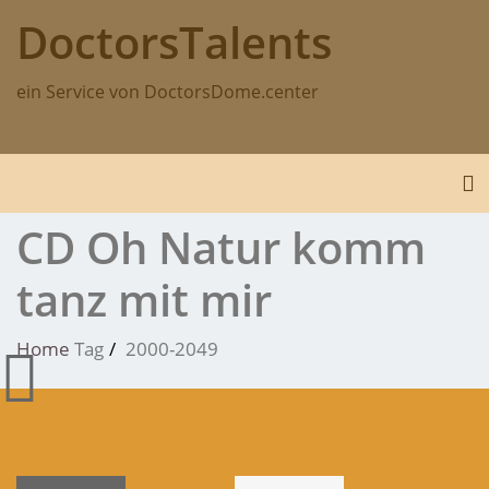
Skip
DoctorsTalents
to
content
ein Service von DoctorsDome.center
To
CD Oh Natur komm
tanz mit mir
Home
Tag
2000-2049