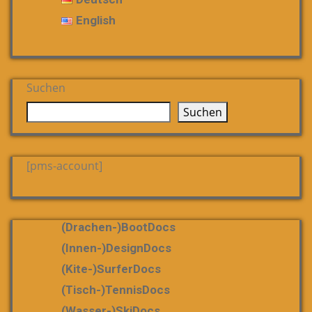
der
English
Beiträge
Suchen
Suchen
[pms-account]
(Drachen-)bootDocs
(Innen-)DesignDocs
(Kite-)SurferDocs
(Tisch-)TennisDocs
(Wasser-)SkiDocs