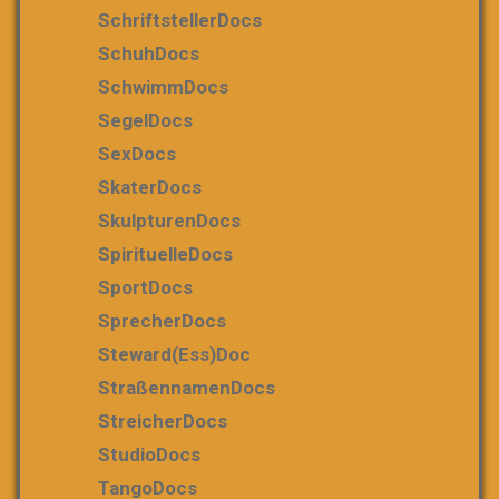
SchriftstellerDocs
SchuhDocs
SchwimmDocs
SegelDocs
SexDocs
SkaterDocs
SkulpturenDocs
SpirituelleDocs
SportDocs
SprecherDocs
Steward(ess)Doc
StraßennamenDocs
StreicherDocs
StudioDocs
TangoDocs