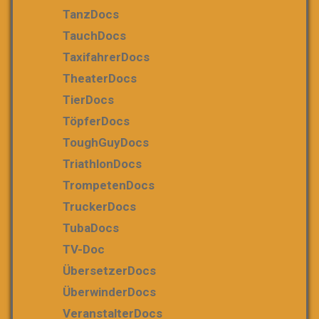
TanzDocs
TauchDocs
TaxifahrerDocs
TheaterDocs
TierDocs
TöpferDocs
ToughGuyDocs
TriathlonDocs
TrompetenDocs
TruckerDocs
TubaDocs
TV-Doc
ÜbersetzerDocs
ÜberwinderDocs
VeranstalterDocs