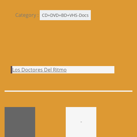
Category :
CD+DVD+BD+VHS-Docs
Los Doctores Del Ritmo
-