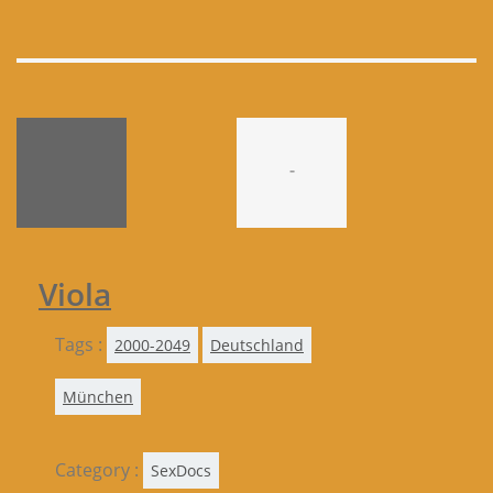
-
Viola
Tags :
2000-2049
Deutschland
München
Category :
SexDocs