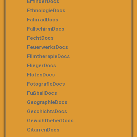
ErfinderDocs
EthnologieDocs
FahrradDocs
FallschirmDocs
FechtDocs
FeuerwerksDocs
FilmtherapieDocs
FliegerDocs
FlötenDocs
FotografieDocs
FußballDocs
GeographieDocs
GeschichtsDocs
GewichtheberDocs
GitarrenDocs