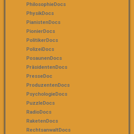
PhilosophieDocs
PhysikDocs
PianistenDocs
PionierDocs
PolitikerDocs
PolizeiDocs
PosaunenDocs
PräsidentenDocs
PresseDoc
ProduzentenDocs
PsychologieDocs
PuzzleDocs
RadioDocs
RaketenDocs
RechtsanwaltDocs