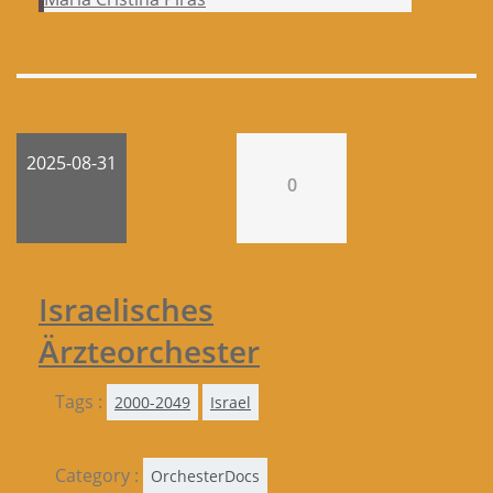
2025-08-31
0
Israelisches
Ärzteorchester
Tags :
2000-2049
Israel
Category :
OrchesterDocs