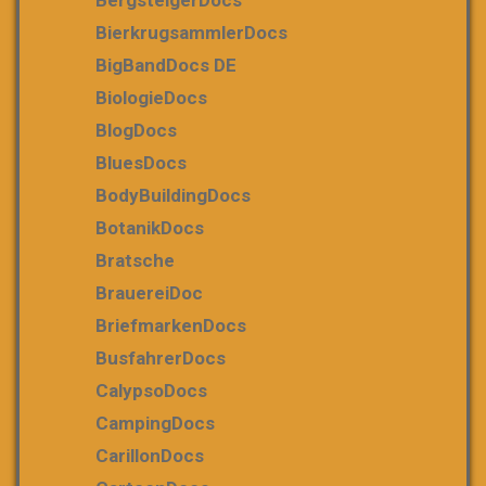
BierkrugsammlerDocs
BigBandDocs DE
BiologieDocs
BlogDocs
BluesDocs
BodyBuildingDocs
BotanikDocs
Bratsche
BrauereiDoc
BriefmarkenDocs
BusfahrerDocs
CalypsoDocs
CampingDocs
CarillonDocs