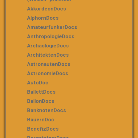
AkkordeonDocs
AlphornDocs
AmateurfunkerDocs
AnthropologieDocs
ArchäologieDocs
ArchitektenDocs
AstronautenDocs
AstronomieDocs
AutoDoc
BallettDocs
BallonDocs
BanknotenDocs
BauernDoc
BenefizDocs
BergsteigerDocs