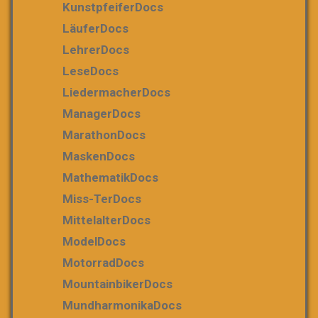
KunstpfeiferDocs
LäuferDocs
LehrerDocs
LeseDocs
LiedermacherDocs
ManagerDocs
MarathonDocs
MaskenDocs
MathematikDocs
Miss-TerDocs
MittelalterDocs
ModelDocs
MotorradDocs
MountainbikerDocs
MundharmonikaDocs