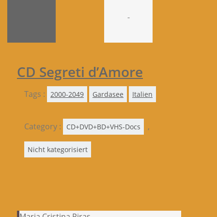
-
CD Segreti d’Amore
Tags :
2000-2049
Gardasee
Italien
Category :
,
CD+DVD+BD+VHS-Docs
Nicht kategorisiert
Maria Cristina Piras