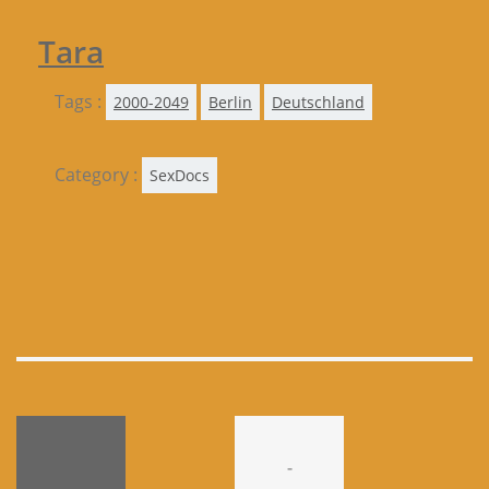
Tara
Tags :
2000-2049
Berlin
Deutschland
Category :
SexDocs
-