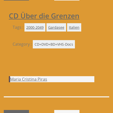
CD Über die Grenzen
Tags :
2000-2049
Gardasee
Italien
Category :
CD+DVD+BD+VHS-Docs
Maria Cristina Piras