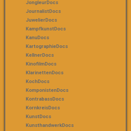
JongleurDocs
JournalistDocs
JuwelierDocs
KampfkunstDocs
KanuDocs
KartographieDocs
KellnerDocs
KinofilmDocs
KlarinettenDocs
KochDocs
KomponistenDocs
KontrabassDocs
KornkreisDocs
KunstDocs
KunsthandwerkDocs