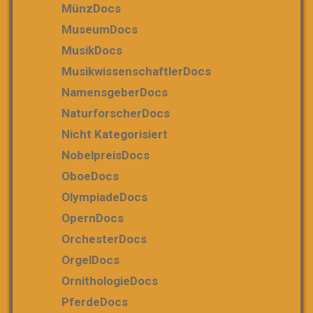
MünzDocs
MuseumDocs
MusikDocs
MusikwissenschaftlerDocs
NamensgeberDocs
NaturforscherDocs
Nicht Kategorisiert
NobelpreisDocs
OboeDocs
OlympiadeDocs
OpernDocs
OrchesterDocs
OrgelDocs
OrnithologieDocs
PferdeDocs