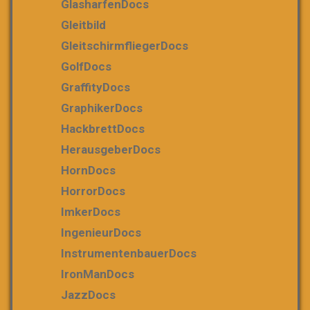
GlasharfenDocs
Gleitbild
GleitschirmfliegerDocs
GolfDocs
GraffityDocs
GraphikerDocs
HackbrettDocs
HerausgeberDocs
HornDocs
HorrorDocs
ImkerDocs
IngenieurDocs
InstrumentenbauerDocs
IronManDocs
JazzDocs