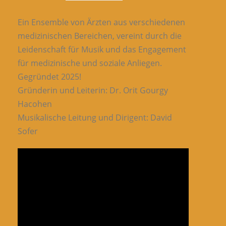
Ein Ensemble von Ärzten aus verschiedenen
medizinischen Bereichen, vereint durch die
Leidenschaft für Musik und das Engagement
für medizinische und soziale Anliegen.
Gegründet 2025!
Gründerin und Leiterin: Dr. Orit Gourgy
Hacohen
Musikalische Leitung und Dirigent: David
Sofer