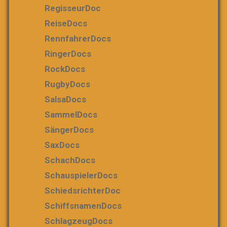
RegisseurDoc
ReiseDocs
RennfahrerDocs
RingerDocs
RockDocs
RugbyDocs
SalsaDocs
SammelDocs
SängerDocs
SaxDocs
SchachDocs
SchauspielerDocs
SchiedsrichterDoc
SchiffsnamenDocs
SchlagzeugDocs