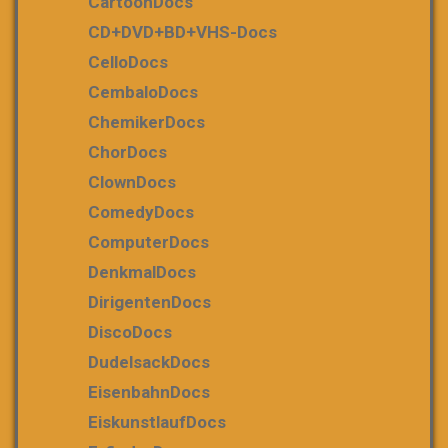
CartoonDocs
CD+DVD+BD+VHS-Docs
CelloDocs
CembaloDocs
ChemikerDocs
ChorDocs
ClownDocs
ComedyDocs
ComputerDocs
DenkmalDocs
DirigentenDocs
DiscoDocs
DudelsackDocs
EisenbahnDocs
EiskunstlaufDocs