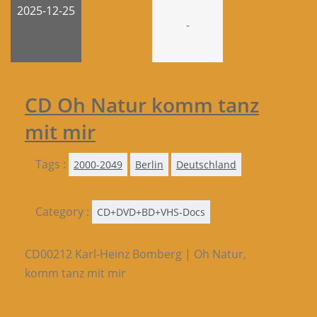
2025-12-25
-
CD Oh Natur komm tanz
mit mir
Tags :
2000-2049
Berlin
Deutschland
Category :
CD+DVD+BD+VHS-Docs
CD00212 Karl-Heinz Bomberg | Oh Natur,
komm tanz mit mir