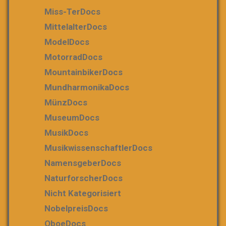
Miss-TerDocs
MittelalterDocs
ModelDocs
MotorradDocs
MountainbikerDocs
MundharmonikaDocs
MünzDocs
MuseumDocs
MusikDocs
MusikwissenschaftlerDocs
NamensgeberDocs
NaturforscherDocs
Nicht Kategorisiert
NobelpreisDocs
OboeDocs