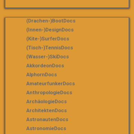
(Drachen-)bootDocs
(Innen-)DesignDocs
(Kite-)SurferDocs
(Tisch-)TennisDocs
(Wasser-)SkiDocs
AkkordeonDocs
AlphornDocs
AmateurfunkerDocs
AnthropologieDocs
ArchäologieDocs
ArchitektenDocs
AstronautenDocs
AstronomieDocs