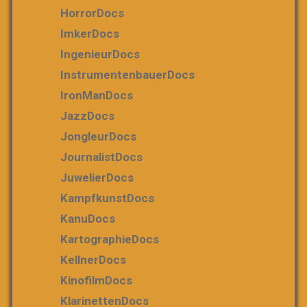
HorrorDocs
ImkerDocs
IngenieurDocs
InstrumentenbauerDocs
IronManDocs
JazzDocs
JongleurDocs
JournalistDocs
JuwelierDocs
KampfkunstDocs
KanuDocs
KartographieDocs
KellnerDocs
KinofilmDocs
KlarinettenDocs