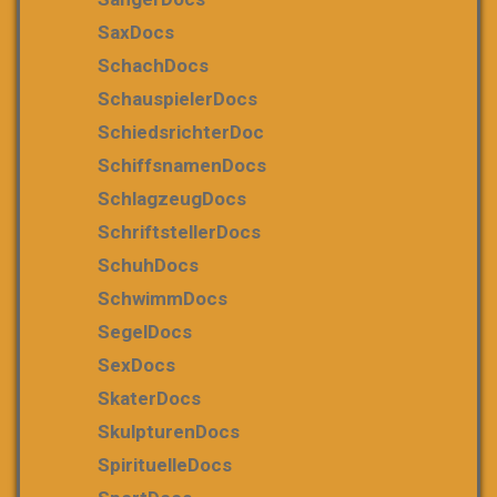
SaxDocs
SchachDocs
SchauspielerDocs
SchiedsrichterDoc
SchiffsnamenDocs
SchlagzeugDocs
SchriftstellerDocs
SchuhDocs
SchwimmDocs
SegelDocs
SexDocs
SkaterDocs
SkulpturenDocs
SpirituelleDocs