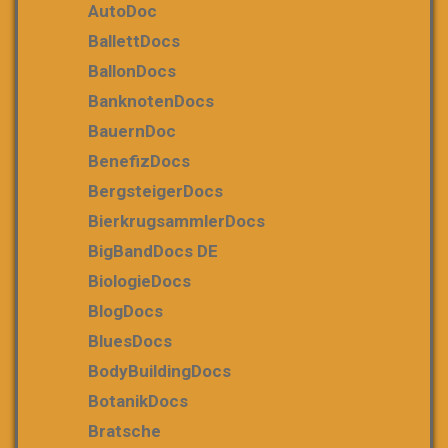
AutoDoc
BallettDocs
BallonDocs
BanknotenDocs
BauernDoc
BenefizDocs
BergsteigerDocs
BierkrugsammlerDocs
BigBandDocs DE
BiologieDocs
BlogDocs
BluesDocs
BodyBuildingDocs
BotanikDocs
Bratsche