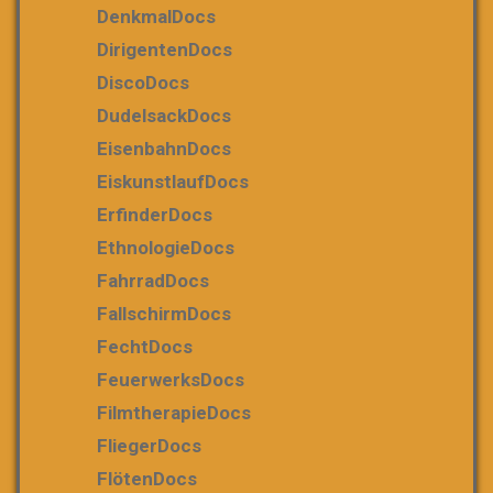
DenkmalDocs
DirigentenDocs
DiscoDocs
DudelsackDocs
EisenbahnDocs
EiskunstlaufDocs
ErfinderDocs
EthnologieDocs
FahrradDocs
FallschirmDocs
FechtDocs
FeuerwerksDocs
FilmtherapieDocs
FliegerDocs
FlötenDocs