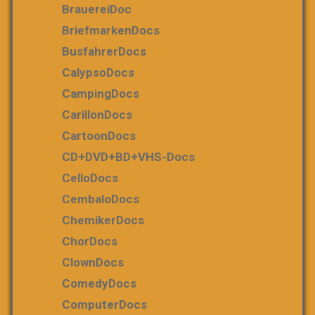
BrauereiDoc
BriefmarkenDocs
BusfahrerDocs
CalypsoDocs
CampingDocs
CarillonDocs
CartoonDocs
CD+DVD+BD+VHS-Docs
CelloDocs
CembaloDocs
ChemikerDocs
ChorDocs
ClownDocs
ComedyDocs
ComputerDocs