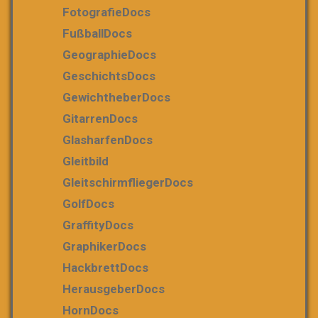
FotografieDocs
FußballDocs
GeographieDocs
GeschichtsDocs
GewichtheberDocs
GitarrenDocs
GlasharfenDocs
Gleitbild
GleitschirmfliegerDocs
GolfDocs
GraffityDocs
GraphikerDocs
HackbrettDocs
HerausgeberDocs
HornDocs