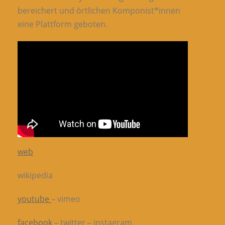
bereichert und örtlichen Komponist*innen
eine Plattform geboten.
web
wikipedia
youtube
– vimeo
facebook
– twitter – instagram