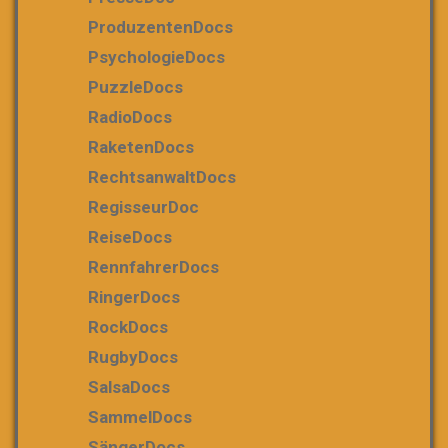
ProduzentenDocs
PsychologieDocs
PuzzleDocs
RadioDocs
RaketenDocs
RechtsanwaltDocs
RegisseurDoc
ReiseDocs
RennfahrerDocs
RingerDocs
RockDocs
RugbyDocs
SalsaDocs
SammelDocs
SängerDocs