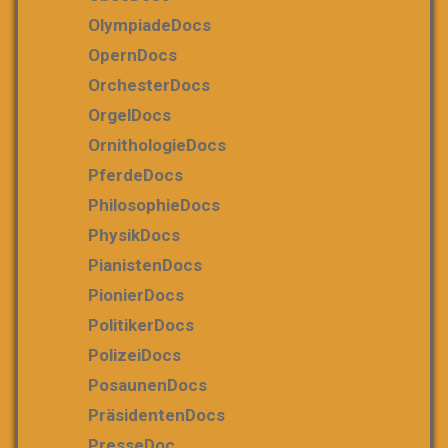
OlympiadeDocs
OpernDocs
OrchesterDocs
OrgelDocs
OrnithologieDocs
PferdeDocs
PhilosophieDocs
PhysikDocs
PianistenDocs
PionierDocs
PolitikerDocs
PolizeiDocs
PosaunenDocs
PräsidentenDocs
PresseDoc