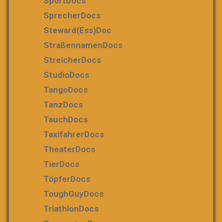
SportDocs
SprecherDocs
Steward(ess)Doc
StraßennamenDocs
StreicherDocs
StudioDocs
TangoDocs
TanzDocs
TauchDocs
TaxifahrerDocs
TheaterDocs
TierDocs
TöpferDocs
ToughGuyDocs
TriathlonDocs