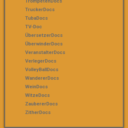
TrompetenDocs
TruckerDocs
TubaDocs
TV-Doc
ÜbersetzerDocs
ÜberwinderDocs
VeranstalterDocs
VerlegerDocs
VolleyBallDocs
WandererDocs
WeinDocs
WitzeDocs
ZaubererDocs
ZitherDocs