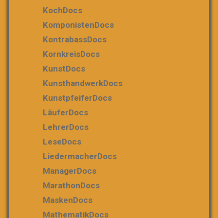
KochDocs
KomponistenDocs
KontrabassDocs
KornkreisDocs
KunstDocs
KunsthandwerkDocs
KunstpfeiferDocs
LäuferDocs
LehrerDocs
LeseDocs
LiedermacherDocs
ManagerDocs
MarathonDocs
MaskenDocs
MathematikDocs