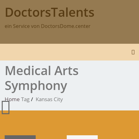
Skip
DoctorsTalents
to
content
ein Service von DoctorsDome.center
To
Medical Arts
Symphony
Home
Tag
Kansas City