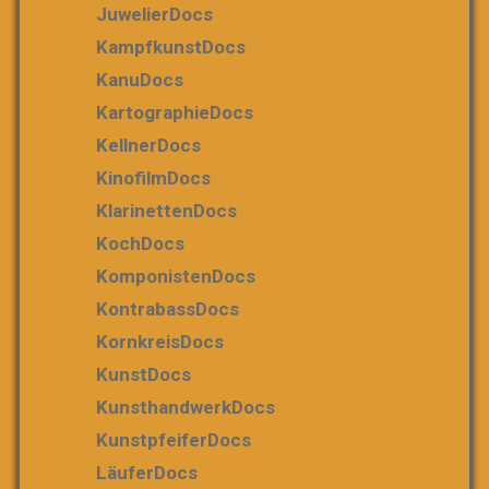
JuwelierDocs
KampfkunstDocs
KanuDocs
KartographieDocs
KellnerDocs
KinofilmDocs
KlarinettenDocs
KochDocs
KomponistenDocs
KontrabassDocs
KornkreisDocs
KunstDocs
KunsthandwerkDocs
KunstpfeiferDocs
LäuferDocs