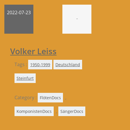
2022-07-23
-
Volker Leiss
Tags :
1950-1999
Deutschland
Steinfurt
Category :
,
FlötenDocs
,
KomponistenDocs
SängerDocs