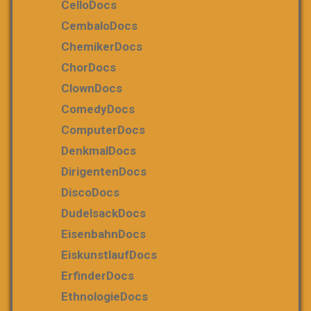
CelloDocs
CembaloDocs
ChemikerDocs
ChorDocs
ClownDocs
ComedyDocs
ComputerDocs
DenkmalDocs
DirigentenDocs
DiscoDocs
DudelsackDocs
EisenbahnDocs
EiskunstlaufDocs
ErfinderDocs
EthnologieDocs