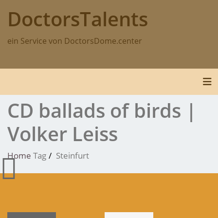
Skip
DoctorsTalents
to
content
ein Service von DoctorsDome.center
Tog
CD ballads of birds |
Volker Leiss
Home
Tag
Steinfurt