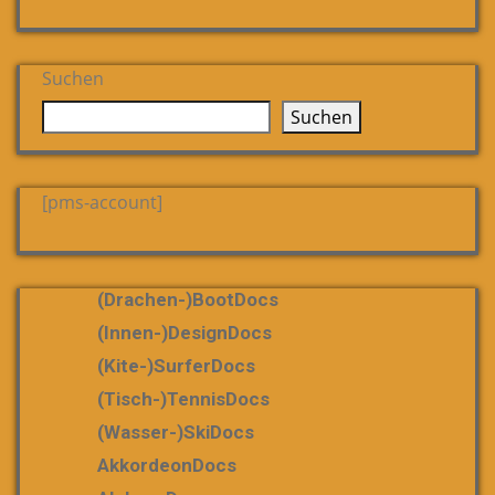
Suchen
Suchen
[pms-account]
(Drachen-)bootDocs
(Innen-)DesignDocs
(Kite-)SurferDocs
(Tisch-)TennisDocs
(Wasser-)SkiDocs
AkkordeonDocs