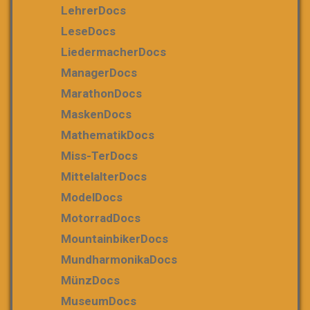
LehrerDocs
LeseDocs
LiedermacherDocs
ManagerDocs
MarathonDocs
MaskenDocs
MathematikDocs
Miss-TerDocs
MittelalterDocs
ModelDocs
MotorradDocs
MountainbikerDocs
MundharmonikaDocs
MünzDocs
MuseumDocs