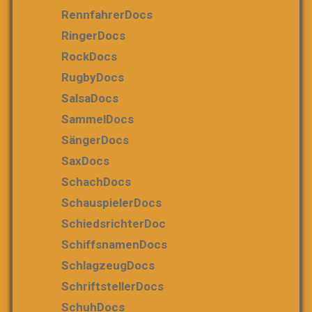
RennfahrerDocs
RingerDocs
RockDocs
RugbyDocs
SalsaDocs
SammelDocs
SängerDocs
SaxDocs
SchachDocs
SchauspielerDocs
SchiedsrichterDoc
SchiffsnamenDocs
SchlagzeugDocs
SchriftstellerDocs
SchuhDocs