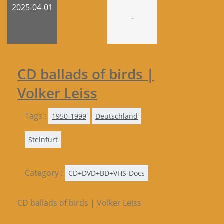
2025-04-01
-
CD ballads of birds |
Volker Leiss
Tags :
1950-1999
Deutschland
Steinfurt
Category :
CD+DVD+BD+VHS-Docs
CD ballads of birds | Volker Leiss