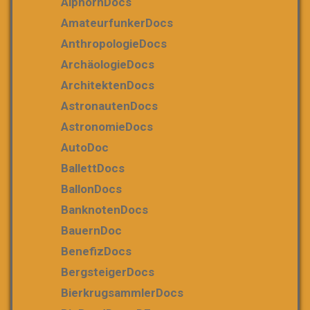
AlphornDocs
AmateurfunkerDocs
AnthropologieDocs
ArchäologieDocs
ArchitektenDocs
AstronautenDocs
AstronomieDocs
AutoDoc
BallettDocs
BallonDocs
BanknotenDocs
BauernDoc
BenefizDocs
BergsteigerDocs
BierkrugsammlerDocs