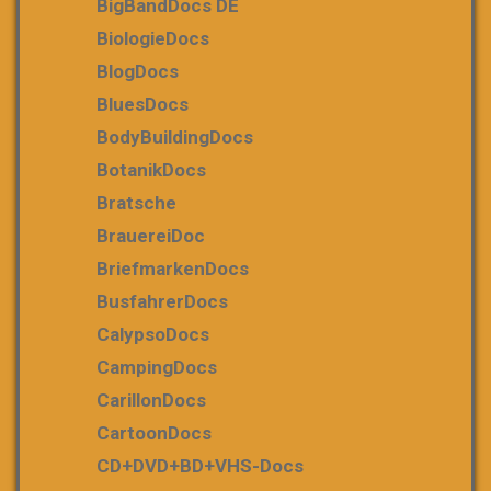
BigBandDocs DE
BiologieDocs
BlogDocs
BluesDocs
BodyBuildingDocs
BotanikDocs
Bratsche
BrauereiDoc
BriefmarkenDocs
BusfahrerDocs
CalypsoDocs
CampingDocs
CarillonDocs
CartoonDocs
CD+DVD+BD+VHS-Docs