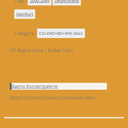
Tags :
2000-2049
Deutschland
Steinfurt
Category :
CD+DVD+BD+VHS-Docs
CD Bagno Suite | Volker Leiss
Bagno Konzertgalerie
https://DoctorsTalents.com/volker-leiss