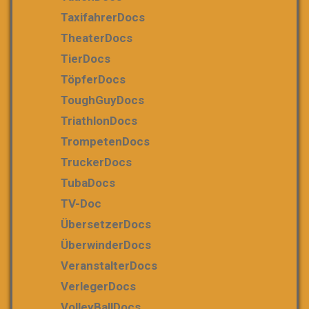
TaxifahrerDocs
TheaterDocs
TierDocs
TöpferDocs
ToughGuyDocs
TriathlonDocs
TrompetenDocs
TruckerDocs
TubaDocs
TV-Doc
ÜbersetzerDocs
ÜberwinderDocs
VeranstalterDocs
VerlegerDocs
VolleyBallDocs