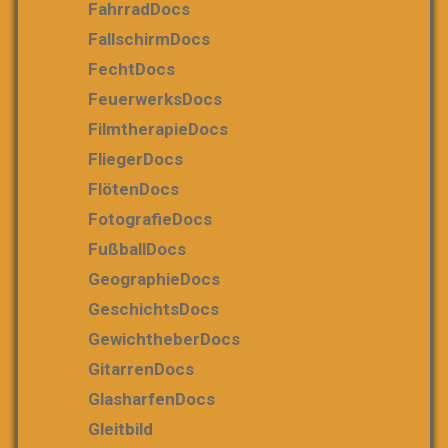
FahrradDocs
FallschirmDocs
FechtDocs
FeuerwerksDocs
FilmtherapieDocs
FliegerDocs
FlötenDocs
FotografieDocs
FußballDocs
GeographieDocs
GeschichtsDocs
GewichtheberDocs
GitarrenDocs
GlasharfenDocs
Gleitbild