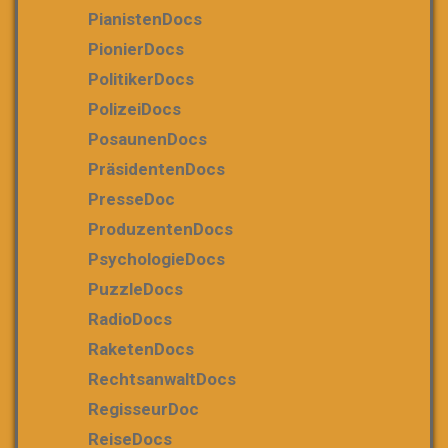
PianistenDocs
PionierDocs
PolitikerDocs
PolizeiDocs
PosaunenDocs
PräsidentenDocs
PresseDoc
ProduzentenDocs
PsychologieDocs
PuzzleDocs
RadioDocs
RaketenDocs
RechtsanwaltDocs
RegisseurDoc
ReiseDocs