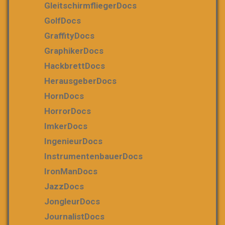
GleitschirmfliegerDocs
GolfDocs
GraffityDocs
GraphikerDocs
HackbrettDocs
HerausgeberDocs
HornDocs
HorrorDocs
ImkerDocs
IngenieurDocs
InstrumentenbauerDocs
IronManDocs
JazzDocs
JongleurDocs
JournalistDocs