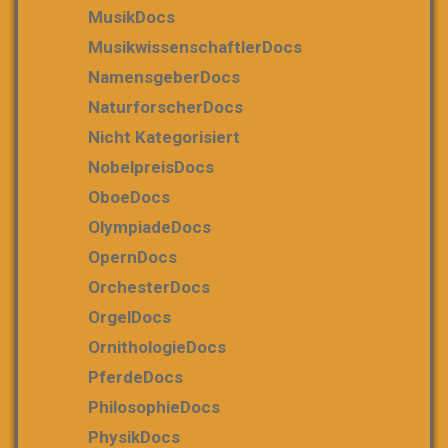
MusikDocs
MusikwissenschaftlerDocs
NamensgeberDocs
NaturforscherDocs
Nicht Kategorisiert
NobelpreisDocs
OboeDocs
OlympiadeDocs
OpernDocs
OrchesterDocs
OrgelDocs
OrnithologieDocs
PferdeDocs
PhilosophieDocs
PhysikDocs