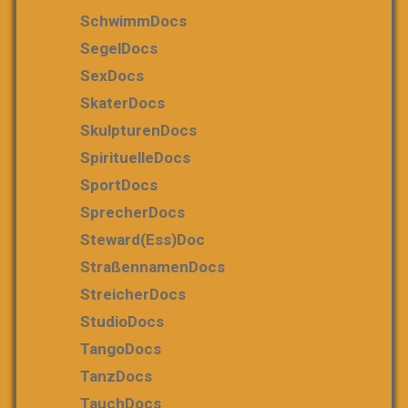
SchwimmDocs
SegelDocs
SexDocs
SkaterDocs
SkulpturenDocs
SpirituelleDocs
SportDocs
SprecherDocs
Steward(ess)Doc
StraßennamenDocs
StreicherDocs
StudioDocs
TangoDocs
TanzDocs
TauchDocs