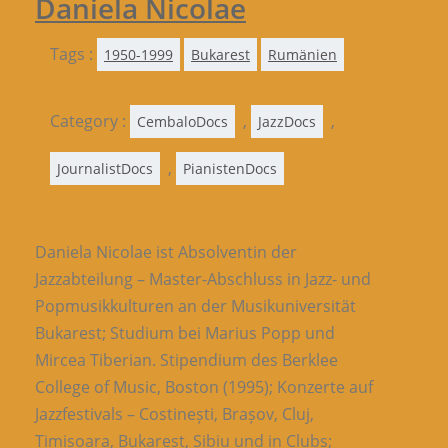
Daniela Nicolae
Tags :
1950-1999
Bukarest
Rumänien
Category :
,
,
CembaloDocs
JazzDocs
,
JournalistDocs
PianistenDocs
Daniela Nicolae ist Absolventin der
Jazzabteilung – Master-Abschluss in Jazz- und
Popmusikkulturen an der Musikuniversität
Bukarest; Studium bei Marius Popp und
Mircea Tiberian. Stipendium des Berklee
College of Music, Boston (1995); Konzerte auf
Jazzfestivals – Costinești, Brașov, Cluj,
Timișoara, Bukarest, Sibiu und in Clubs;