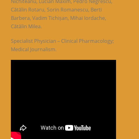
Nichiteanu, Lucian Maxim, Pedro Negrescu,
Cătălin Rotaru, Sorin Romanescu, Berti
Barbera, Vadim Tichișan, Mihai Iordache,
Cătălin Milea.
Specialist Physician – Clinical Pharmacology;
Medical Journalism.