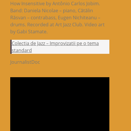
How Insensitive by Antônio Carlos Jobim.
Band: Daniela Nicolae – piano, Cătălin
Răsvan – contrabass, Eugen Nichiteanu –
drums. Recorded at Art Jazz Club. Video art
by Gabi Stamate.
Colectia de Jazz – Improvizatii pe o tema
standard
JournalistDoc