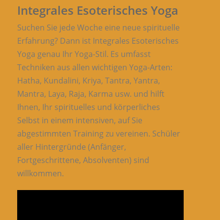
Integrales Esoterisches Yoga
Suchen Sie jede Woche eine neue spirituelle
Erfahrung? Dann ist Integrales Esoterisches
Yoga genau Ihr Yoga-Stil. Es umfasst
Techniken aus allen wichtigen Yoga-Arten:
Hatha, Kundalini, Kriya, Tantra, Yantra,
Mantra, Laya, Raja, Karma usw. und hilft
Ihnen, Ihr spirituelles und körperliches
Selbst in einem intensiven, auf Sie
abgestimmten Training zu vereinen. Schüler
aller Hintergründe (Anfänger,
Fortgeschrittene, Absolventen) sind
willkommen.