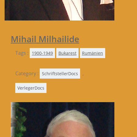
Mihail Milhailide
Tags :
1900-1949
Bukarest
Rumänien
Category :
,
SchriftstellerDocs
VerlegerDocs