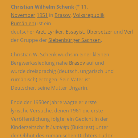
Christian Wilhelm Schenk
(*
11.
November
1951
in
Brașov
,
Volksrepublik
Rumänien
) ist ein
deutscher
Arzt
,
Lyriker
,
Essayist
,
Übersetzer
und
Verle
der Gruppe der
Siebenbürger Sachsen
.
Christian W. Schenk wuchs in einer kleinen
Bergwerkssiedlung nahe
Brașov
auf und
wurde dreisprachig (deutsch, ungarisch und
rumänisch) erzogen. Sein Vater ist
Deutscher, seine Mutter Ungarin.
Ende der 1950er Jahre wagte er erste
lyrische Versuche, denen 1961 die erste
Veröffentlichung folgte: ein Gedicht in der
Kinderzeitschrift
Luminița
(Bukarest) unter
der Obhut des rumänischen Dichters
Tudor