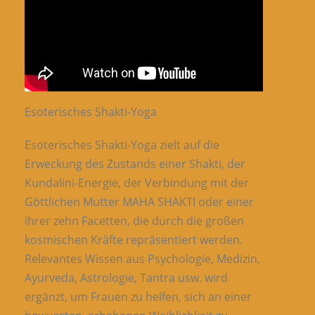
Esoterisches Shakti-Yoga
Esoterisches Shakti-Yoga zielt auf die
Erweckung des Zustands einer Shakti, der
Kundalini-Energie, der Verbindung mit der
Göttlichen Mutter MAHA SHAKTI oder einer
ihrer zehn Facetten, die durch die großen
kosmischen Kräfte repräsentiert werden.
Relevantes Wissen aus Psychologie, Medizin,
Ayurveda, Astrologie, Tantra usw. wird
ergänzt, um Frauen zu helfen, sich an einer