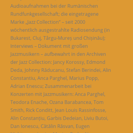
Audioaufnahmen bei der Rumänischen
Rundfunkgesellschaft; die eingetragene
Marke „Jazz Collection“ – seit 2000
wöchentlich ausgestrahlte Radiosendung (in
Bukarest, Cluj, Târgu-Mureș und Chișinău);
Interviews – Dokument mit großen
Jazzmusikern – aufbewahrt in den Archiven
der Jazz Collection: Jancy Korossy, Edmond
Deda, Johnny Răducanu, Stefan Berindei, Alin
Constantiu, Anca Parghel, Marius Popp,
Adrian Enescu; Zusammenarbeit bei
Konzerten mit Jazzmusikern: Anca Parghel,
Teodora Enache, Ozana Barabancea, Tom
Smith, Rick Conditt, Jean Louis Rassinfosse,
Alin Constanțiu, Garbis Dedeian, Liviu Butoi,
Dan Ionescu, Cătălin Răsvan, Eugen