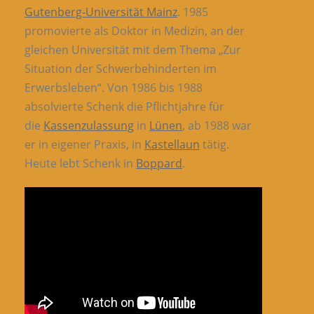
Gutenberg-Universität Mainz
. 1985
promovierte als Doktor in Medizin, an der
gleichen Universität mit dem Thema „Zur
Situation der Schwerbehinderten im
Erwerbsleben“. Von 1986 bis 1988
absolvierte Schenk die Pflichtjahre für
die
Kassenzulassung
in
Lünen
, ab 1988 war
er in eigener Praxis, in
Kastellaun
tätig.
Heute lebt Schenk in
Boppard
.