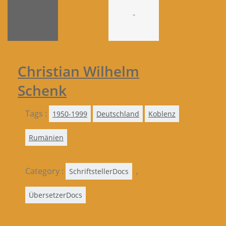
-
Christian Wilhelm
Schenk
Tags :
1950-1999
Deutschland
Koblenz
Rumänien
Category :
,
SchriftstellerDocs
ÜbersetzerDocs