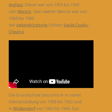
Arghezi
. Dieser war von 1959 bis 1965
sein
Mentor
. Sein zweiter Mentor war von
1964 bis 1969
der
siebenbürgische
Dichter
Vasile Copilu-
Cheatră
.
Die Grundschule besuchte er in seiner
Heimatsiedlung von 1958 bis 1962 und
in
Wolkendorf
von 1962 bis 1966. Das