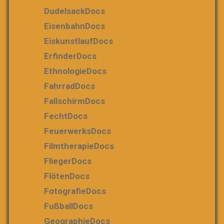
DudelsackDocs
EisenbahnDocs
EiskunstlaufDocs
ErfinderDocs
EthnologieDocs
FahrradDocs
FallschirmDocs
FechtDocs
FeuerwerksDocs
FilmtherapieDocs
FliegerDocs
FlötenDocs
FotografieDocs
FußballDocs
GeographieDocs