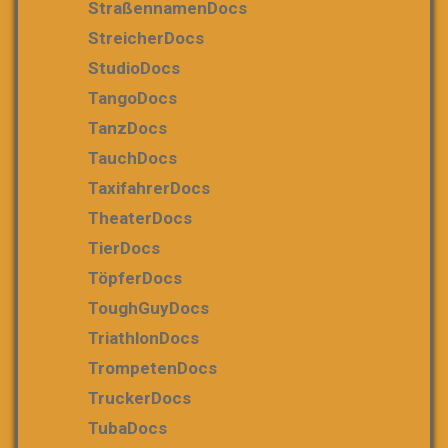
StraßennamenDocs
StreicherDocs
StudioDocs
TangoDocs
TanzDocs
TauchDocs
TaxifahrerDocs
TheaterDocs
TierDocs
TöpferDocs
ToughGuyDocs
TriathlonDocs
TrompetenDocs
TruckerDocs
TubaDocs