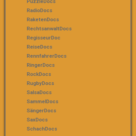
PuzzleDocs
RadioDocs
RaketenDocs
RechtsanwaltDocs
RegisseurDoc
ReiseDocs
RennfahrerDocs
RingerDocs
RockDocs
RugbyDocs
SalsaDocs
SammelDocs
SängerDocs
SaxDocs
SchachDocs