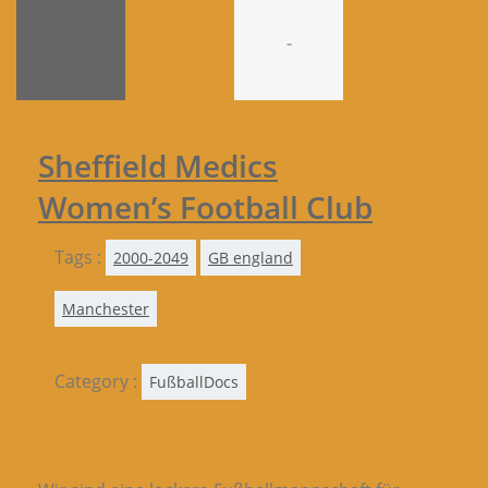
-
Sheffield Medics
Women’s Football Club
Tags :
2000-2049
GB england
Manchester
Category :
FußballDocs