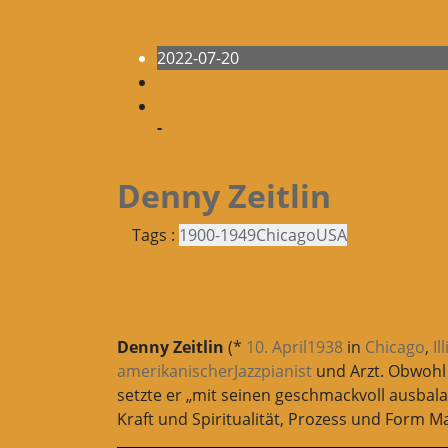
2022-07-20
-
Denny Zeitlin
Tags :
1900-1949
Chicago
USA
Denny Zeitlin
(*
10. April
1938
in
Chicago
,
Il
amerikanischer
Jazzpianist
und Arzt. Obwohl e
setzte er „mit seinen geschmackvoll ausbal
Kraft und Spiritualität, Prozess und Form Ma