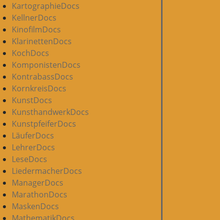
KartographieDocs
KellnerDocs
KinofilmDocs
KlarinettenDocs
KochDocs
KomponistenDocs
KontrabassDocs
KornkreisDocs
KunstDocs
KunsthandwerkDocs
KunstpfeiferDocs
LäuferDocs
LehrerDocs
LeseDocs
LiedermacherDocs
ManagerDocs
MarathonDocs
MaskenDocs
MathematikDocs