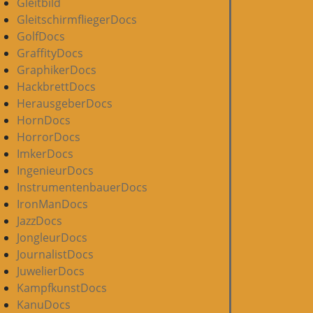
Gleitbild
GleitschirmfliegerDocs
GolfDocs
GraffityDocs
GraphikerDocs
HackbrettDocs
HerausgeberDocs
HornDocs
HorrorDocs
ImkerDocs
IngenieurDocs
InstrumentenbauerDocs
IronManDocs
JazzDocs
JongleurDocs
JournalistDocs
JuwelierDocs
KampfkunstDocs
KanuDocs