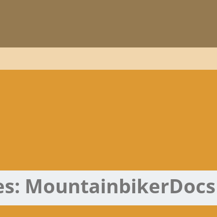
es:
MountainbikerDocs