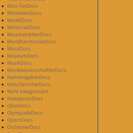
Miss-TerDocs
MittelalterDocs
ModelDocs
MotorradDocs
MountainbikerDocs
MundharmonikaDocs
MünzDocs
MuseumDocs
MusikDocs
MusikwissenschaftlerDocs
NamensgeberDocs
NaturforscherDocs
Nicht kategorisiert
NobelpreisDocs
OboeDocs
OlympiadeDocs
OpernDocs
OrchesterDocs