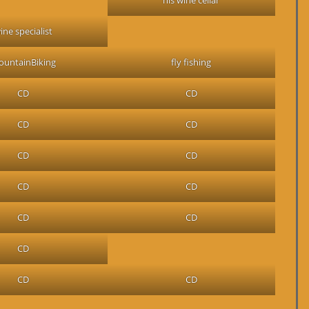
ine specialist
ountainBiking
fly fishing
CD
CD
CD
CD
CD
CD
CD
CD
CD
CD
CD
CD
CD