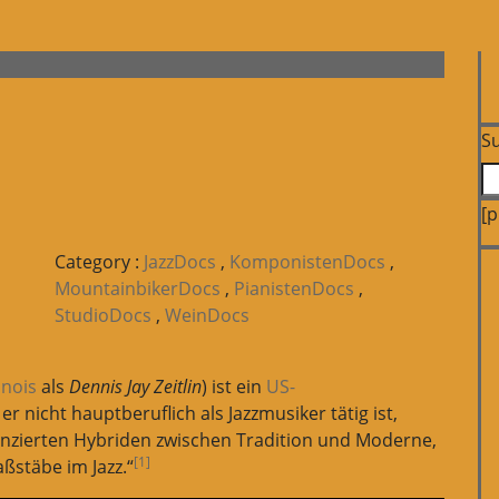
S
[
Category :
JazzDocs
,
KomponistenDocs
,
MountainbikerDocs
,
PianistenDocs
,
StudioDocs
,
WeinDocs
linois
als
Dennis Jay Zeitlin
) ist ein
US-
r nicht hauptberuflich als Jazzmusiker tätig ist,
anzierten Hybriden zwischen Tradition und Moderne,
[1]
ßstäbe im Jazz.“