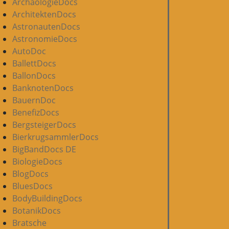
ArchäologieDocs
ArchitektenDocs
AstronautenDocs
AstronomieDocs
AutoDoc
BallettDocs
BallonDocs
BanknotenDocs
BauernDoc
BenefizDocs
BergsteigerDocs
BierkrugsammlerDocs
BigBandDocs DE
BiologieDocs
BlogDocs
BluesDocs
BodyBuildingDocs
BotanikDocs
Bratsche