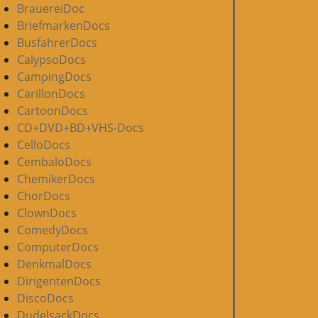
BrauereiDoc
BriefmarkenDocs
BusfahrerDocs
CalypsoDocs
CampingDocs
CarillonDocs
CartoonDocs
CD+DVD+BD+VHS-Docs
CelloDocs
CembaloDocs
ChemikerDocs
ChorDocs
ClownDocs
ComedyDocs
ComputerDocs
DenkmalDocs
DirigentenDocs
DiscoDocs
DudelsackDocs