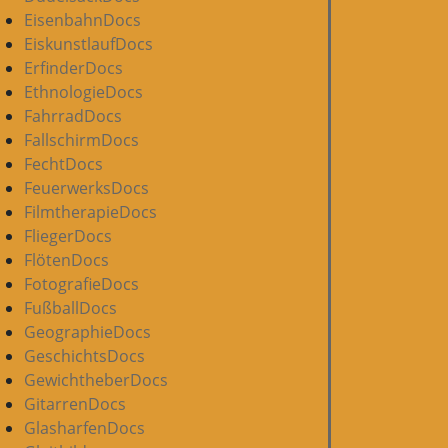
EisenbahnDocs
EiskunstlaufDocs
ErfinderDocs
EthnologieDocs
FahrradDocs
FallschirmDocs
FechtDocs
FeuerwerksDocs
FilmtherapieDocs
FliegerDocs
FlötenDocs
FotografieDocs
FußballDocs
GeographieDocs
GeschichtsDocs
GewichtheberDocs
GitarrenDocs
GlasharfenDocs