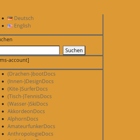
Deutsch
English
uchen
Suchen
pms-account]
(Drachen-)bootDocs
(Innen-)DesignDocs
(Kite-)SurferDocs
(Tisch-)TennisDocs
(Wasser-)SkiDocs
AkkordeonDocs
AlphornDocs
AmateurfunkerDocs
AnthropologieDocs