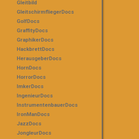
Gleitbild
GleitschirmfliegerDocs
GolfDocs
GraffityDocs
GraphikerDocs
HackbrettDocs
HerausgeberDocs
OLYMPUS
HornDocs
CAMERA
HorrorDocs
ImkerDocs
IngenieurDocs
InstrumentenbauerDocs
IronManDocs
JazzDocs
JongleurDocs