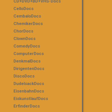
CD+DVD+BD+VHS-Docs
CelloDocs
CembaloDocs
ChemikerDocs
ChorDocs
ClownDocs
ComedyDocs
ComputerDocs
DenkmalDocs
DirigentenDocs
DiscoDocs
DudelsackDocs
EisenbahnDocs
EiskunstlaufDocs
ErfinderDocs