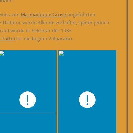
ufbahn.
eines von
Marmaduque Grove
angeführten
-Diktatur wurde Allende verhaftet, später jedoch
arauf wurde er Sekretär der 1933
 Partei
für die Region Valparaíso.