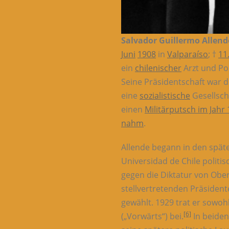
Salvador Guillermo Allen
Juni
1908
in
Valparaíso
; †
11
ein
chilenischer
Arzt und Pol
Seine Präsidentschaft war d
eine
sozialistische
Gesellscha
einen
Militärputsch im Jahr
nahm
.
Allende begann in den späte
Universidad de Chile politis
gegen die Diktatur von Obe
stellvertretenden Präsident
gewählt. 1929 trat er sowoh
[6]
(„Vorwärts“) bei.
In beiden