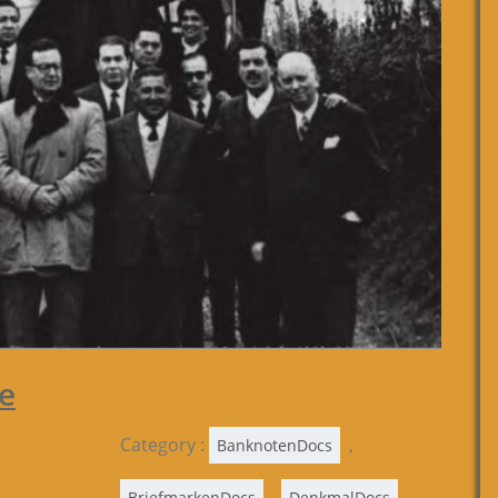
e
Category :
,
BanknotenDocs
,
,
BriefmarkenDocs
DenkmalDocs