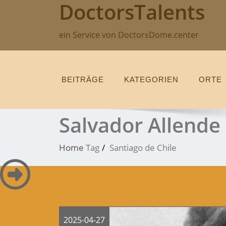
DoctorsTalents
Skip
to
content
ein Service von DoctorsDome.center
BEITRÄGE
KATEGORIEN
ORTE
Salvador Allende
Home
Tag
Santiago de Chile
2025-04-27