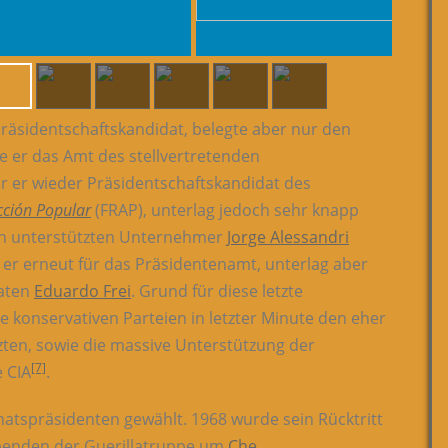
räsidentschaftskandidat, belegte aber nur den
te er das Amt des stellvertretenden
r er wieder Präsidentschaftskandidat des
cción Popular
(FRAP), unterlag jedoch sehr knapp
n unterstützten Unternehmer
Jorge Alessandri
e er erneut für das Präsidentenamt, unterlag aber
raten
Eduardo Frei
. Grund für diese letzte
e konservativen Parteien in letzter Minute den eher
zten, sowie die massive Unterstützung der
[7]
 CIA
.
atspräsidenten gewählt. 1968 wurde sein Rücktritt
lebenden der Guerillatruppe um
Che