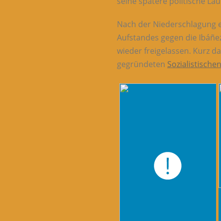
seine spätere politische La
Nach der Niederschlagung 
Aufstandes gegen die Ibáñez
wieder freigelassen. Kurz d
gegründeten
Sozialistischen