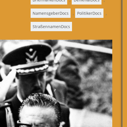
,
,
NamensgeberDocs
PolitikerDocs
StraßennamenDocs