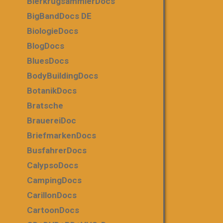
BierkrugsammlerDocs
BigBandDocs DE
BiologieDocs
BlogDocs
BluesDocs
BodyBuildingDocs
BotanikDocs
Bratsche
BrauereiDoc
BriefmarkenDocs
BusfahrerDocs
CalypsoDocs
CampingDocs
CarillonDocs
CartoonDocs