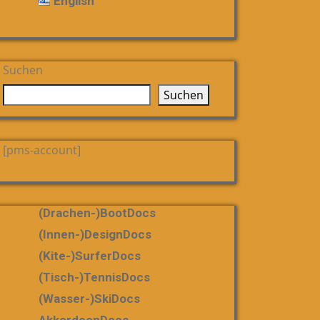
English
Suchen
Suchen
[pms-account]
(Drachen-)bootDocs
(Innen-)DesignDocs
(Kite-)SurferDocs
(Tisch-)TennisDocs
(Wasser-)SkiDocs