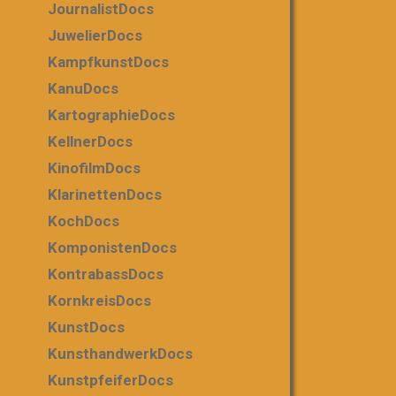
JournalistDocs
JuwelierDocs
KampfkunstDocs
KanuDocs
KartographieDocs
KellnerDocs
KinofilmDocs
KlarinettenDocs
KochDocs
KomponistenDocs
KontrabassDocs
KornkreisDocs
KunstDocs
KunsthandwerkDocs
KunstpfeiferDocs