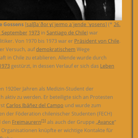
de Gossens
[
salβaˈðoɾ ɣiˈjeɾmo aˈjende ˈɣosens
] (*
26.
. September
1973
in
Santiago de Chile
) war
itiker. Von 1970 bis 1973 war er
Präsident von Chile
.
er Versuch, auf
demokratischem
Wege
ft in Chile zu etablieren. Allende wurde durch
 1973
gestürzt, in dessen Verlauf er sich das
Leben
n 1920er Jahren als Medizin-Student der
ch aktiv zu werden. Er beteiligte sich an Protesten
rst
Carlos Ibáñez del Campo
und wurde zum
en der Föderation chilenischer Studenten (FECH)
[5]
l den
Freimaurern
als auch der Gruppe „
Avance
“
 Organisationen knüpfte er wichtige Kontakte für