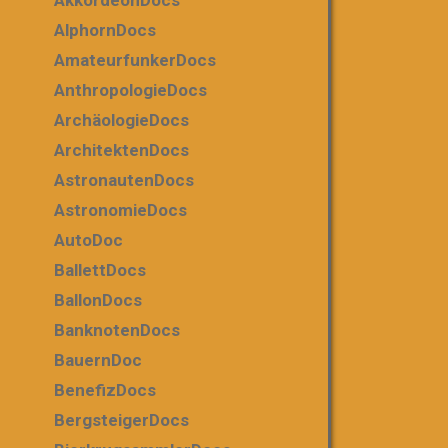
AkkordeonDocs
AlphornDocs
AmateurfunkerDocs
AnthropologieDocs
ArchäologieDocs
ArchitektenDocs
AstronautenDocs
AstronomieDocs
AutoDoc
BallettDocs
BallonDocs
BanknotenDocs
BauernDoc
BenefizDocs
BergsteigerDocs