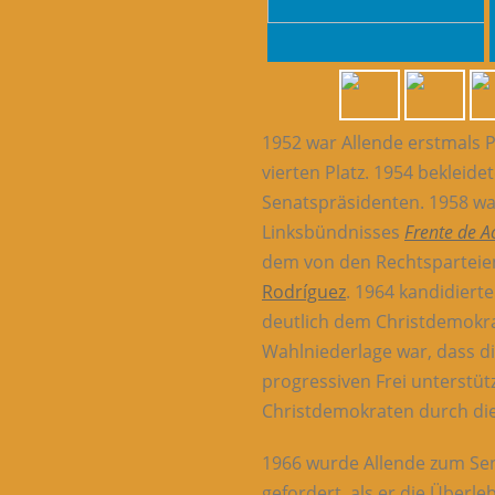
1952 war Allende erstmals P
vierten Platz. 1954 bekleide
Senatspräsidenten. 1958 wa
Linksbündnisses
Frente de A
dem von den Rechtsparteie
Rodríguez
. 1964 kandidiert
deutlich dem Christdemok
Wahlniederlage war, dass di
progressiven Frei unterstüt
Christdemokraten durch die
1966 wurde Allende zum Sen
gefordert, als er die Über