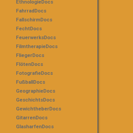
EthnologieDocs
FahrradDocs
FallschirmDocs
FechtDocs
FeuerwerksDocs
FilmtherapieDocs
FliegerDocs
FlötenDocs
FotografieDocs
FußballDocs
GeographieDocs
GeschichtsDocs
GewichtheberDocs
GitarrenDocs
GlasharfenDocs