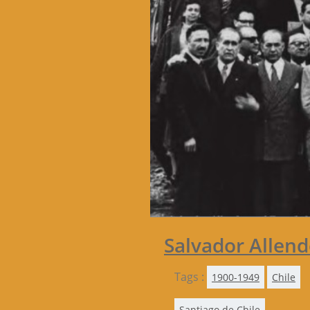
Salvador Allend
Tags :
1900-1949
Chile
Santiago de Chile