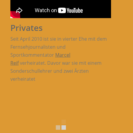
Privates
Seit April 2010 ist sie in vierter Ehe mit dem
Fernsehjournalisten und
Sportkommentator
Marcel
Reif
verheiratet. Davor war sie mit einem
Sonderschullehrer und zwei Ärzten
verheiratet