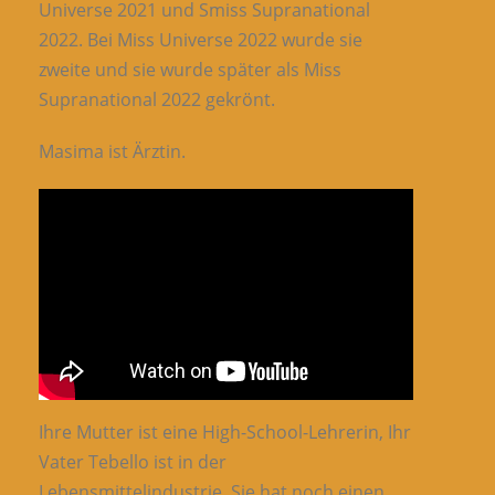
Universe 2021 und Smiss Supranational
2022. Bei Miss Universe 2022 wurde sie
zweite und sie wurde später als Miss
Supranational 2022 gekrönt.
Masima ist Ärztin.
Ihre Mutter ist eine High-School-Lehrerin, Ihr
Vater Tebello ist in der
Lebensmittelindustrie. Sie hat noch einen