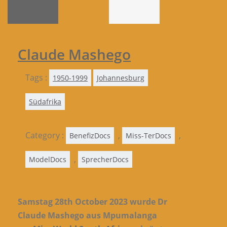
Claude Mashego
Tags :
1950-1999
Johannesburg
Südafrika
Category :
,
,
BenefizDocs
Miss-TerDocs
,
ModelDocs
SprecherDocs
Samstag 28th October 2023 wurde Dr
Claude Mashego aus Mpumalanga