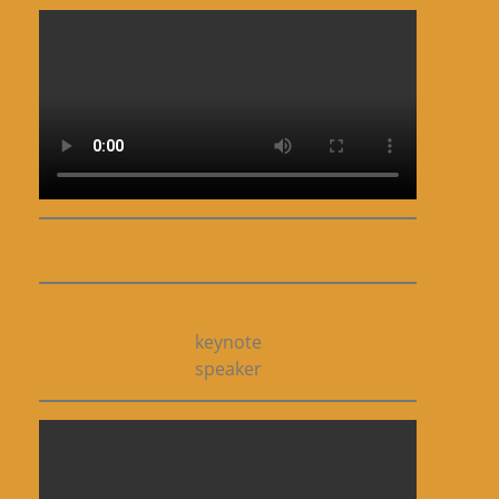
keynote
speaker