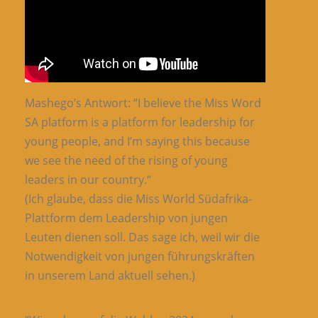
Mashego’s Antwort: “I believe the Miss Word
SA platform is a platform for leadership for
young people, and I’m saying this because
we see the need of the rising of young
leaders in our country.“
(Ich glaube, dass die Miss World Südafrika-
Plattform dem Leadership von jungen
Leuten dienen soll. Das sage ich, weil wir die
Notwendigkeit von jungen führungskräften
in unserem Land aktuell sehen.)