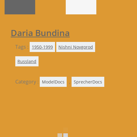
Daria Bundina
Tags :
1950-1999
Nishni Novgorod
Russland
Category :
,
ModelDocs
SprecherDocs