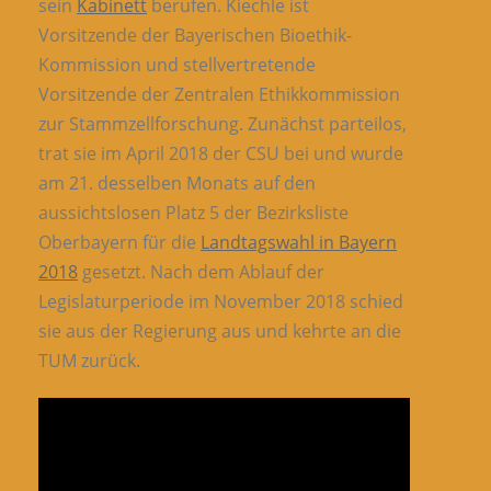
sein
Kabinett
berufen. Kiechle ist
Vorsitzende der Bayerischen Bioethik-
Kommission und stellvertretende
Vorsitzende der Zentralen Ethikkommission
zur Stammzellforschung. Zunächst parteilos,
trat sie im April 2018 der CSU bei und wurde
am 21. desselben Monats auf den
aussichtslosen Platz 5 der Bezirksliste
Oberbayern für die
Landtagswahl in Bayern
2018
gesetzt. Nach dem Ablauf der
Legislaturperiode im November 2018 schied
sie aus der Regierung aus und kehrte an die
TUM zurück.