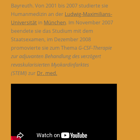
Bayreuth. Von 2001 bis 2007 studierte sie
Humanmedizin an der
Ludwig-Maximilians-
Universität
in
München
. Im November 2007
beendete sie das Studium mit dem
Staatsexamen, im Dezember 2008
promovierte sie zum Thema
G-CSF-Therapie
zur adjuvanten Behandlung des verzögert
revaskularisierten Myokardinfarktes
(STEMI)
zur
Dr. med.