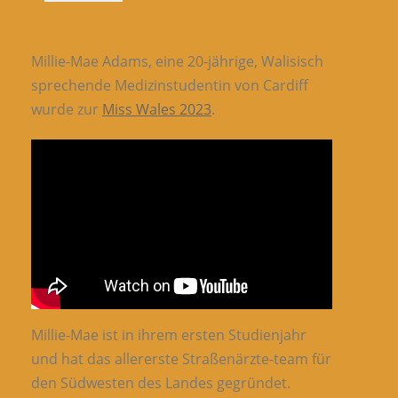
Millie-Mae Adams, eine 20-jährige, Walisisch
sprechende Medizinstudentin von Cardiff
wurde zur
Miss Wales 2023
.
Millie-Mae ist in ihrem ersten Studienjahr
und hat das allererste Straßenärzte-team für
den Südwesten des Landes gegründet.