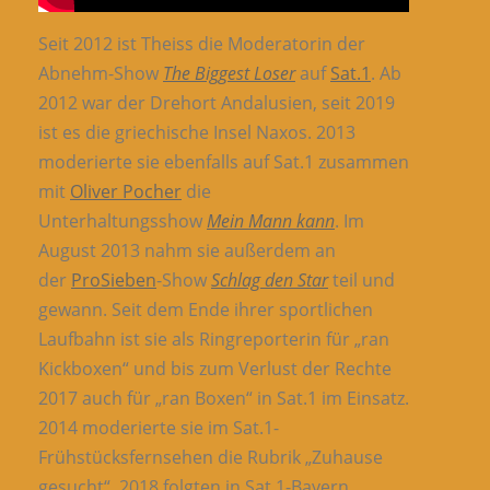
Seit 2012 ist Theiss die Moderatorin der
Abnehm-Show
The Biggest Loser
auf
Sat.1
. Ab
2012 war der Drehort Andalusien, seit 2019
ist es die griechische Insel Naxos. 2013
moderierte sie ebenfalls auf Sat.1 zusammen
mit
Oliver Pocher
die
Unterhaltungsshow
Mein Mann kann
. Im
August 2013 nahm sie außerdem an
der
ProSieben
-Show
Schlag den Star
teil und
gewann. Seit dem Ende ihrer sportlichen
Laufbahn ist sie als Ringreporterin für „ran
Kickboxen“ und bis zum Verlust der Rechte
2017 auch für „ran Boxen“ in Sat.1 im Einsatz.
2014 moderierte sie im Sat.1-
Frühstücksfernsehen die Rubrik „Zuhause
gesucht“. 2018 folgten in Sat.1-Bayern