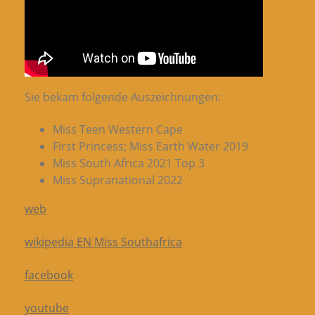
Sie bekam folgende Auszeichnungen:
Miss Teen Western Cape
First Princess; Miss Earth Water 2019
Miss South Africa 2021 Top 3
Miss Supranational 2022
web
wikipedia EN Miss Southafrica
facebook
youtube