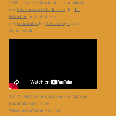
2000 ist sie Direktorin der Frauenklinik
des
Klinikums rechts der Isar
der
TU
München
und Inhaberin
des
Lehrstuhls
für
Gynäkologie
und
Geburtshilfe
Am 21. März 2018 wurde sie von
Markus
Söder
als bayerische
Wissenschaftsministerin in