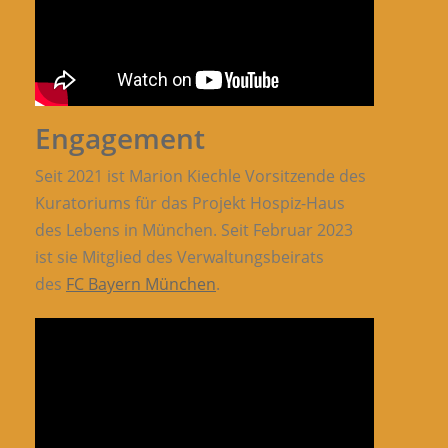
Engagement
Seit 2021 ist Marion Kiechle Vorsitzende des
Kuratoriums für das Projekt Hospiz-Haus
des Lebens in München. Seit Februar 2023
ist sie Mitglied des Verwaltungsbeirats
des
FC Bayern München
.