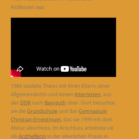
Kickboxen war.
1984 siedelte Theiss mit ihren Eltern, einer
Allgemeinärztin und einem
Internisten
, aus
der
DDR
nach
Bayreuth
über. Dort besuchte
sie die
Grundschule
und das
Gymnasium
Christian-Ernestinum
, das sie 1999 mit dem
Abitur abschloss. Im Anschluss arbeitete sie
als
Arzthelferin
in der elterlichen Praxis in