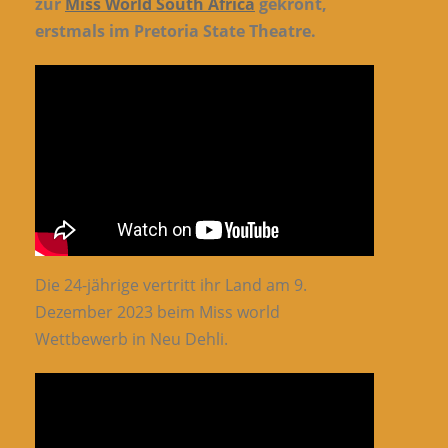
zur
Miss World South Africa
gekrönt,
erstmals im Pretoria State Theatre.
Die 24-jährige vertritt ihr Land am 9.
Dezember 2023 beim Miss world
Wettbewerb in Neu Dehli.