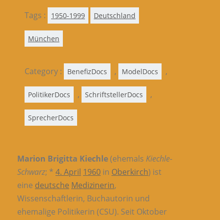
Tags :
1950-1999
Deutschland
München
Category :
,
,
BenefizDocs
ModelDocs
,
,
PolitikerDocs
SchriftstellerDocs
SprecherDocs
Marion Brigitta Kiechle
(ehemals
Kiechle-
Schwarz
; *
4. April
1960
in
Oberkirch
) ist
eine
deutsche
Medizinerin
,
Wissenschaftlerin, Buchautorin und
ehemalige Politikerin (CSU). Seit Oktober