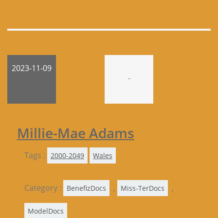
2023-11-09
-
Millie-Mae Adams
Tags :
2000-2049
Wales
Category :
,
,
BenefizDocs
Miss-TerDocs
ModelDocs