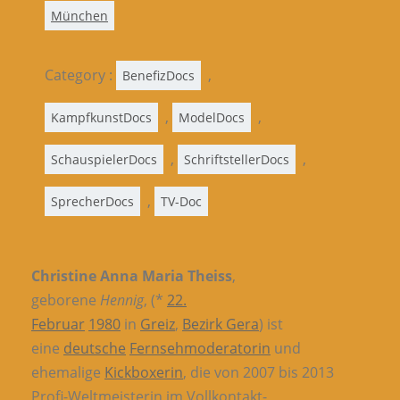
München
Category :
,
BenefizDocs
,
,
KampfkunstDocs
ModelDocs
,
,
SchauspielerDocs
SchriftstellerDocs
,
SprecherDocs
TV-Doc
Christine Anna Maria Theiss
,
geborene
Hennig
, (*
22.
Februar
1980
in
Greiz
,
Bezirk Gera
) ist
eine
deutsche
Fernsehmoderatorin
und
ehemalige
Kickboxerin
, die von 2007 bis 2013
Profi-Weltmeisterin im Vollkontakt-