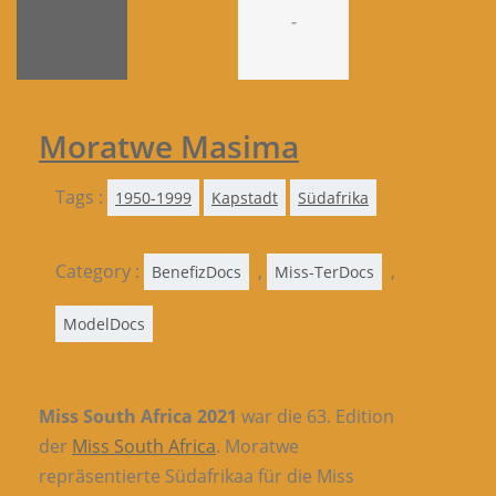
-
Moratwe Masima
Tags :
1950-1999
Kapstadt
Südafrika
Category :
,
,
BenefizDocs
Miss-TerDocs
ModelDocs
Miss South Africa 2021
war die 63. Edition
der
Miss South Africa
. Moratwe
repräsentierte Südafrikaa für die Miss