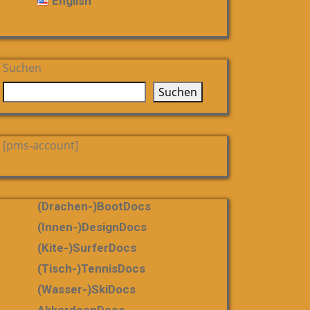
English
Suchen
Suchen
[pms-account]
(Drachen-)bootDocs
(Innen-)DesignDocs
(Kite-)SurferDocs
(Tisch-)TennisDocs
(Wasser-)SkiDocs