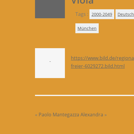
Tags :
2000-2049
Deutsch
München
https://www.bild.de/region
-
freier-6029272.bild.html
«
Paolo Mantegazza
Alexandra
»