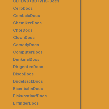
CD+DVD+BD+VHS-Docs
CelloDocs
CembaloDocs
ChemikerDocs
ChorDocs
ClownDocs
ComedyDocs
ComputerDocs
DenkmalDocs
DirigentenDocs
DiscoDocs
DudelsackDocs
EisenbahnDocs
EiskunstlaufDocs
ErfinderDocs