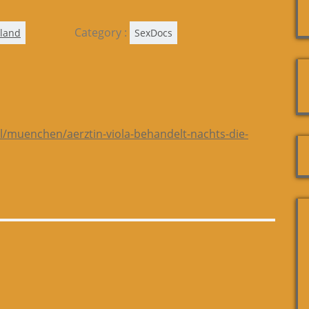
Category :
land
SexDocs
al/muenchen/aerztin-viola-behandelt-nachts-die-