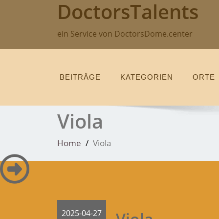
DoctorsTalents
Skip
to
content
ein Service von DoctorsDome.center
BEITRÄGE
KATEGORIEN
ORTE
Viola
Home
Viola
2025-04-27
Viola