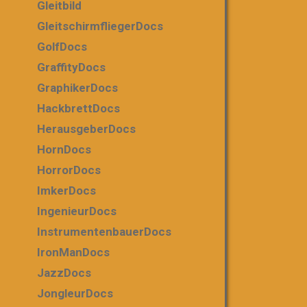
Gleitbild
GleitschirmfliegerDocs
GolfDocs
GraffityDocs
GraphikerDocs
HackbrettDocs
HerausgeberDocs
HornDocs
HorrorDocs
ImkerDocs
IngenieurDocs
InstrumentenbauerDocs
IronManDocs
JazzDocs
JongleurDocs