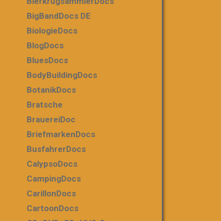
BierkrugsammlerDocs
BigBandDocs DE
BiologieDocs
BlogDocs
BluesDocs
BodyBuildingDocs
BotanikDocs
Bratsche
BrauereiDoc
BriefmarkenDocs
BusfahrerDocs
CalypsoDocs
CampingDocs
CarillonDocs
CartoonDocs