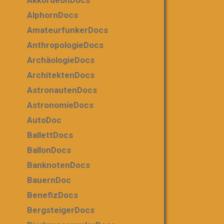
AkkordeonDocs
AlphornDocs
AmateurfunkerDocs
AnthropologieDocs
ArchäologieDocs
ArchitektenDocs
AstronautenDocs
AstronomieDocs
AutoDoc
BallettDocs
BallonDocs
BanknotenDocs
BauernDoc
BenefizDocs
BergsteigerDocs