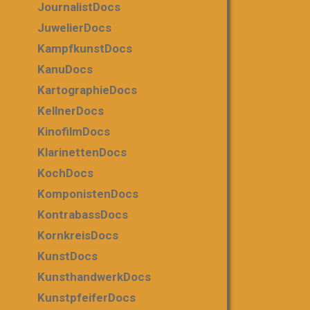
JournalistDocs
JuwelierDocs
KampfkunstDocs
KanuDocs
KartographieDocs
KellnerDocs
KinofilmDocs
KlarinettenDocs
KochDocs
KomponistenDocs
KontrabassDocs
KornkreisDocs
KunstDocs
KunsthandwerkDocs
KunstpfeiferDocs