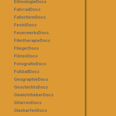
EthnologieDocs
FahrradDocs
FallschirmDocs
FechtDocs
FeuerwerksDocs
FilmtherapieDocs
FliegerDocs
FlötenDocs
FotografieDocs
FußballDocs
GeographieDocs
GeschichtsDocs
GewichtheberDocs
GitarrenDocs
GlasharfenDocs