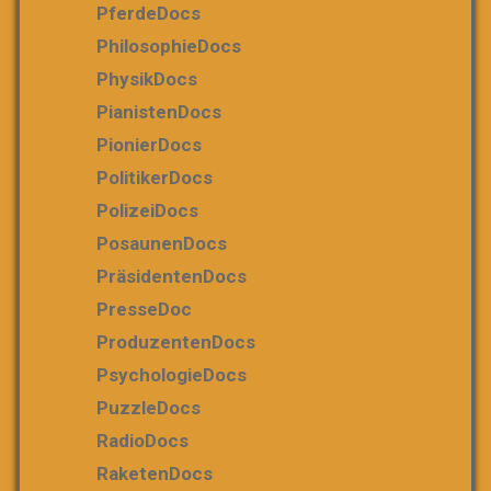
PferdeDocs
PhilosophieDocs
PhysikDocs
PianistenDocs
PionierDocs
PolitikerDocs
PolizeiDocs
PosaunenDocs
PräsidentenDocs
PresseDoc
ProduzentenDocs
PsychologieDocs
PuzzleDocs
RadioDocs
RaketenDocs