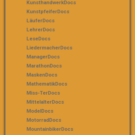
KunsthandwerkDocs
KunstpfeiferDocs
LäuferDocs
LehrerDocs
LeseDocs
LiedermacherDocs
ManagerDocs
MarathonDocs
MaskenDocs
MathematikDocs
Miss-TerDocs
MittelalterDocs
ModelDocs
MotorradDocs
MountainbikerDocs