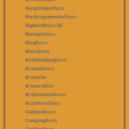
BergsteigerDocs
BierkrugsammlerDocs
BigBandDocs DE
BiologieDocs
BlogDocs
BluesDocs
BodyBuildingDocs
BotanikDocs
Bratsche
BrauereiDoc
BriefmarkenDocs
BusfahrerDocs
CalypsoDocs
CampingDocs