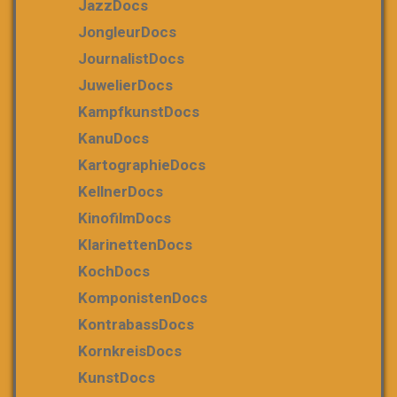
JazzDocs
JongleurDocs
JournalistDocs
JuwelierDocs
KampfkunstDocs
KanuDocs
KartographieDocs
KellnerDocs
KinofilmDocs
KlarinettenDocs
KochDocs
KomponistenDocs
KontrabassDocs
KornkreisDocs
KunstDocs