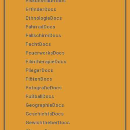
EiskunstlaufDocs
ErfinderDocs
EthnologieDocs
FahrradDocs
FallschirmDocs
FechtDocs
FeuerwerksDocs
FilmtherapieDocs
FliegerDocs
FlötenDocs
FotografieDocs
FußballDocs
GeographieDocs
GeschichtsDocs
GewichtheberDocs