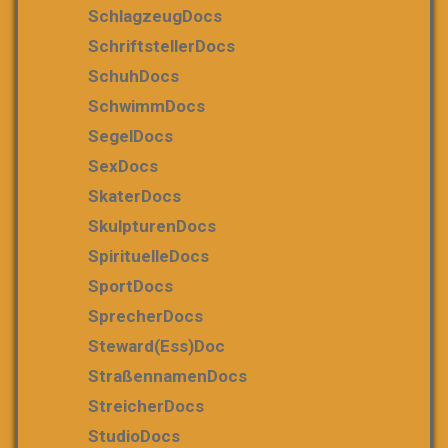
SchlagzeugDocs
SchriftstellerDocs
SchuhDocs
SchwimmDocs
SegelDocs
SexDocs
SkaterDocs
SkulpturenDocs
SpirituelleDocs
SportDocs
SprecherDocs
Steward(ess)Doc
StraßennamenDocs
StreicherDocs
StudioDocs