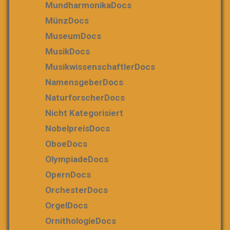
MundharmonikaDocs
MünzDocs
MuseumDocs
MusikDocs
MusikwissenschaftlerDocs
NamensgeberDocs
NaturforscherDocs
Nicht Kategorisiert
NobelpreisDocs
OboeDocs
OlympiadeDocs
OpernDocs
OrchesterDocs
OrgelDocs
OrnithologieDocs