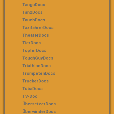
TangoDocs
TanzDocs
TauchDocs
TaxifahrerDocs
TheaterDocs
TierDocs
TöpferDocs
ToughGuyDocs
TriathlonDocs
TrompetenDocs
TruckerDocs
TubaDocs
TV-Doc
ÜbersetzerDocs
ÜberwinderDocs