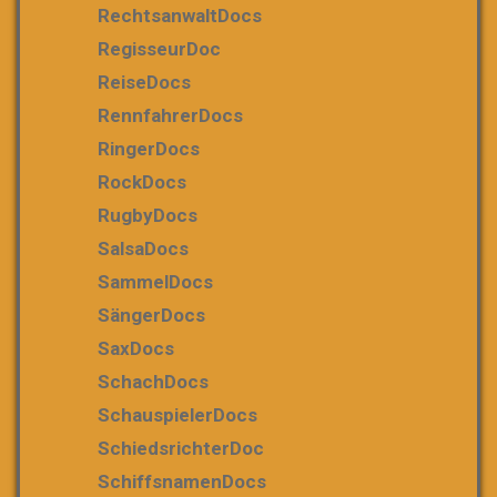
RechtsanwaltDocs
RegisseurDoc
ReiseDocs
RennfahrerDocs
RingerDocs
RockDocs
RugbyDocs
SalsaDocs
SammelDocs
SängerDocs
SaxDocs
SchachDocs
SchauspielerDocs
SchiedsrichterDoc
SchiffsnamenDocs