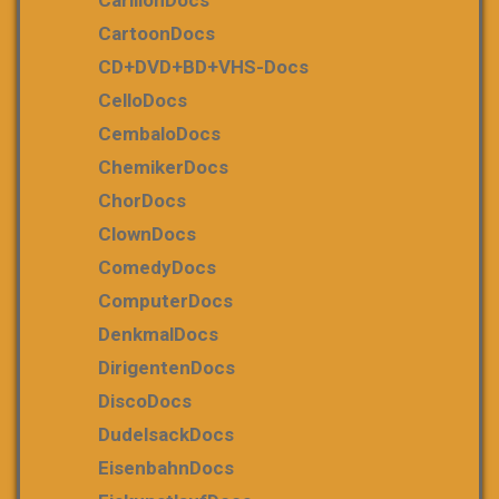
CarillonDocs
CartoonDocs
CD+DVD+BD+VHS-Docs
CelloDocs
CembaloDocs
ChemikerDocs
ChorDocs
ClownDocs
ComedyDocs
ComputerDocs
DenkmalDocs
DirigentenDocs
DiscoDocs
DudelsackDocs
EisenbahnDocs