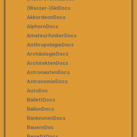
(Wasser-)SkiDocs
AkkordeonDocs
AlphornDocs
AmateurfunkerDocs
AnthropologieDocs
ArchäologieDocs
ArchitektenDocs
AstronautenDocs
AstronomieDocs
AutoDoc
BallettDocs
BallonDocs
BanknotenDocs
BauernDoc
BenefizDocs