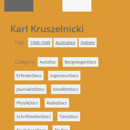
Karl Kruszelnicki
Tags :
1900-1949
Australien
Sydney
Category :
,
,
AutoDoc
BergsteigerDocs
,
,
ErfinderDocs
IngenieurDocs
,
,
JournalistDocs
KinofilmDocs
,
,
PhysikDocs
RadioDocs
,
,
SchriftstellerDocs
TanzDocs