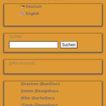
Deutsch
English
Suchen
Suchen
[pms-account]
(Drachen-)bootDocs
(Innen-)DesignDocs
(Kite-)SurferDocs
(Tisch-)TennisDocs