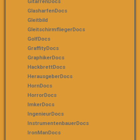
GitarrenDocs
GlasharfenDocs
Gleitbild
GleitschirmfliegerDocs
GolfDocs
GraffityDocs
GraphikerDocs
HackbrettDocs
HerausgeberDocs
HornDocs
HorrorDocs
ImkerDocs
IngenieurDocs
InstrumentenbauerDocs
IronManDocs