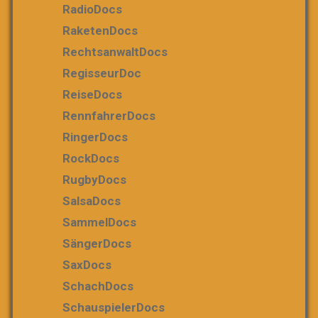
RadioDocs
RaketenDocs
RechtsanwaltDocs
RegisseurDoc
ReiseDocs
RennfahrerDocs
RingerDocs
RockDocs
RugbyDocs
SalsaDocs
SammelDocs
SängerDocs
SaxDocs
SchachDocs
SchauspielerDocs