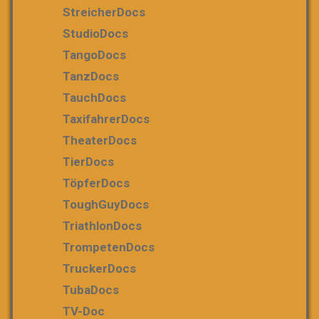
StreicherDocs
StudioDocs
TangoDocs
TanzDocs
TauchDocs
TaxifahrerDocs
TheaterDocs
TierDocs
TöpferDocs
ToughGuyDocs
TriathlonDocs
TrompetenDocs
TruckerDocs
TubaDocs
TV-Doc