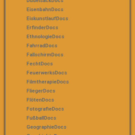
DudelsackDocs
EisenbahnDocs
EiskunstlaufDocs
ErfinderDocs
EthnologieDocs
FahrradDocs
FallschirmDocs
FechtDocs
FeuerwerksDocs
FilmtherapieDocs
FliegerDocs
FlötenDocs
FotografieDocs
FußballDocs
GeographieDocs