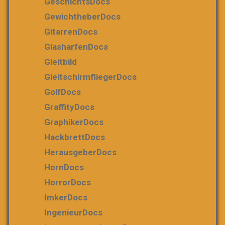
GeschichtsDocs
GewichtheberDocs
GitarrenDocs
GlasharfenDocs
Gleitbild
GleitschirmfliegerDocs
GolfDocs
GraffityDocs
GraphikerDocs
HackbrettDocs
HerausgeberDocs
HornDocs
HorrorDocs
ImkerDocs
IngenieurDocs