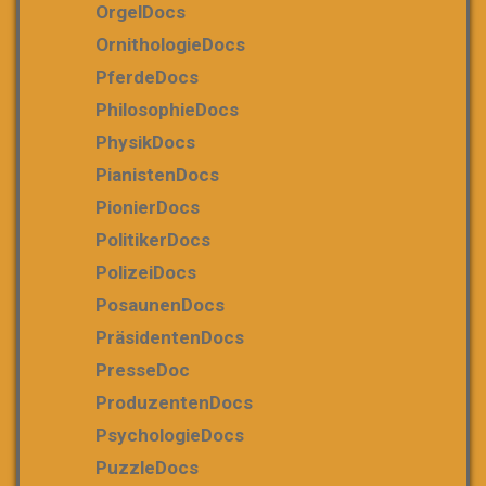
OrgelDocs
OrnithologieDocs
PferdeDocs
PhilosophieDocs
PhysikDocs
PianistenDocs
PionierDocs
PolitikerDocs
PolizeiDocs
PosaunenDocs
PräsidentenDocs
PresseDoc
ProduzentenDocs
PsychologieDocs
PuzzleDocs