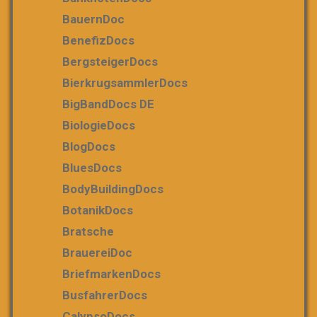
BauernDoc
BenefizDocs
BergsteigerDocs
BierkrugsammlerDocs
BigBandDocs DE
BiologieDocs
BlogDocs
BluesDocs
BodyBuildingDocs
BotanikDocs
Bratsche
BrauereiDoc
BriefmarkenDocs
BusfahrerDocs
CalypsoDocs