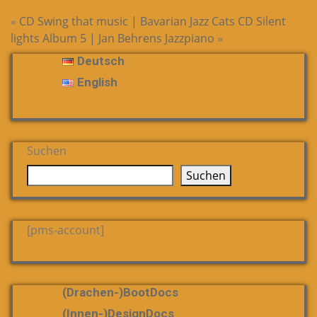
«
CD Swing that music | Bavarian Jazz Cats
CD Silent
lights Album 5 | Jan Behrens Jazzpiano
»
Deutsch
English
Suchen
Suchen
[pms-account]
(Drachen-)bootDocs
(Innen-)DesignDocs