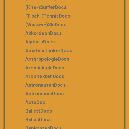
(Kite-)SurferDocs
(Tisch-)TennisDocs
(Wasser-)SkiDocs
AkkordeonDocs
AlphornDocs
AmateurfunkerDocs
AnthropologieDocs
ArchäologieDocs
ArchitektenDocs
AstronautenDocs
AstronomieDocs
AutoDoc
BallettDocs
BallonDocs
BanknotenDocs