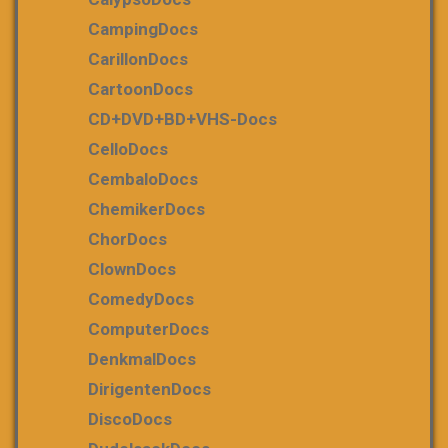
CampingDocs
CarillonDocs
CartoonDocs
CD+DVD+BD+VHS-Docs
CelloDocs
CembaloDocs
ChemikerDocs
ChorDocs
ClownDocs
ComedyDocs
ComputerDocs
DenkmalDocs
DirigentenDocs
DiscoDocs