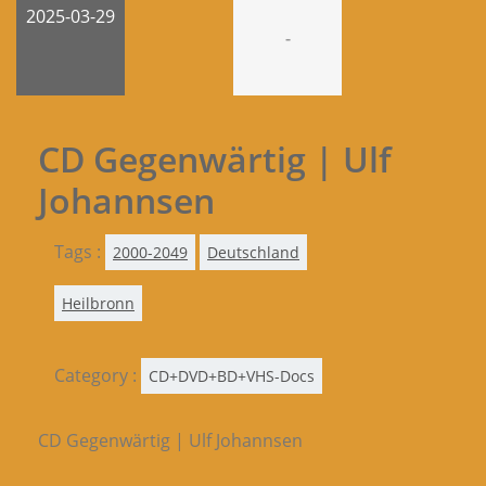
2025-03-29
-
CD Gegenwärtig | Ulf
Johannsen
Tags :
2000-2049
Deutschland
Heilbronn
Category :
CD+DVD+BD+VHS-Docs
CD Gegenwärtig | Ulf Johannsen