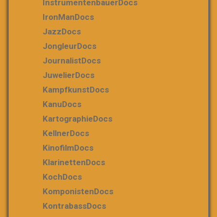
InstrumentenbauerDocs
IronManDocs
JazzDocs
JongleurDocs
JournalistDocs
JuwelierDocs
KampfkunstDocs
KanuDocs
KartographieDocs
KellnerDocs
KinofilmDocs
KlarinettenDocs
KochDocs
KomponistenDocs
KontrabassDocs