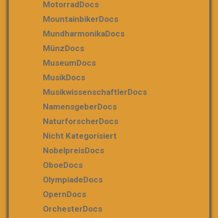
MotorradDocs
MountainbikerDocs
MundharmonikaDocs
MünzDocs
MuseumDocs
MusikDocs
MusikwissenschaftlerDocs
NamensgeberDocs
NaturforscherDocs
Nicht Kategorisiert
NobelpreisDocs
OboeDocs
OlympiadeDocs
OpernDocs
OrchesterDocs