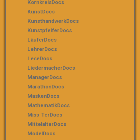
KornkreisDocs
KunstDocs
KunsthandwerkDocs
KunstpfeiferDocs
LäuferDocs
LehrerDocs
LeseDocs
LiedermacherDocs
ManagerDocs
MarathonDocs
MaskenDocs
MathematikDocs
Miss-TerDocs
MittelalterDocs
ModelDocs