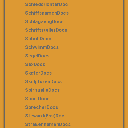
SchiedsrichterDoc
SchiffsnamenDocs
SchlagzeugDocs
SchriftstellerDocs
SchuhDocs
SchwimmDocs
SegelDocs
SexDocs
SkaterDocs
SkulpturenDocs
SpirituelleDocs
SportDocs
SprecherDocs
Steward(ess)Doc
StraßennamenDocs