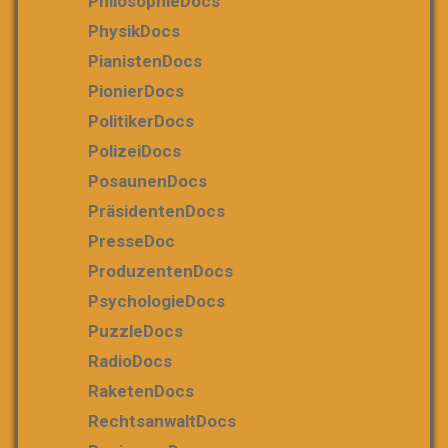
PhilosophieDocs
PhysikDocs
PianistenDocs
PionierDocs
PolitikerDocs
PolizeiDocs
PosaunenDocs
PräsidentenDocs
PresseDoc
ProduzentenDocs
PsychologieDocs
PuzzleDocs
RadioDocs
RaketenDocs
RechtsanwaltDocs