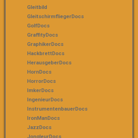
Gleitbild
GleitschirmfliegerDocs
GolfDocs
GraffityDocs
GraphikerDocs
HackbrettDocs
HerausgeberDocs
HornDocs
HorrorDocs
ImkerDocs
IngenieurDocs
InstrumentenbauerDocs
IronManDocs
JazzDocs
JongleurDocs