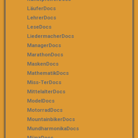
LäuferDocs
LehrerDocs
LeseDocs
LiedermacherDocs
ManagerDocs
MarathonDocs
MaskenDocs
MathematikDocs
Miss-TerDocs
MittelalterDocs
ModelDocs
MotorradDocs
MountainbikerDocs
MundharmonikaDocs
MünzDocs