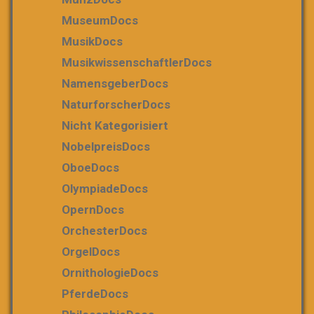
MuseumDocs
MusikDocs
MusikwissenschaftlerDocs
NamensgeberDocs
NaturforscherDocs
Nicht Kategorisiert
NobelpreisDocs
OboeDocs
OlympiadeDocs
OpernDocs
OrchesterDocs
OrgelDocs
OrnithologieDocs
PferdeDocs