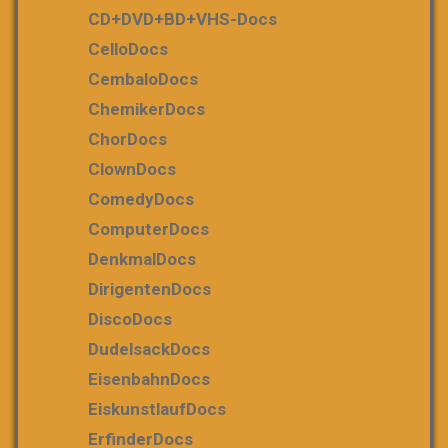
CD+DVD+BD+VHS-Docs
CelloDocs
CembaloDocs
ChemikerDocs
ChorDocs
ClownDocs
ComedyDocs
ComputerDocs
DenkmalDocs
DirigentenDocs
DiscoDocs
DudelsackDocs
EisenbahnDocs
EiskunstlaufDocs
ErfinderDocs