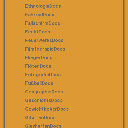
EthnologieDocs
FahrradDocs
FallschirmDocs
FechtDocs
FeuerwerksDocs
FilmtherapieDocs
FliegerDocs
FlötenDocs
FotografieDocs
FußballDocs
GeographieDocs
GeschichtsDocs
GewichtheberDocs
GitarrenDocs
GlasharfenDocs