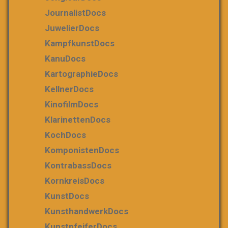
JournalistDocs
JuwelierDocs
KampfkunstDocs
KanuDocs
KartographieDocs
KellnerDocs
KinofilmDocs
KlarinettenDocs
KochDocs
KomponistenDocs
KontrabassDocs
KornkreisDocs
KunstDocs
KunsthandwerkDocs
KunstpfeiferDocs