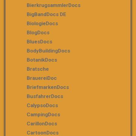
BierkrugsammlerDocs
BigBandDocs DE
BiologieDocs
BlogDocs
BluesDocs
BodyBuildingDocs
BotanikDocs
Bratsche
BrauereiDoc
BriefmarkenDocs
BusfahrerDocs
CalypsoDocs
CampingDocs
CarillonDocs
CartoonDocs