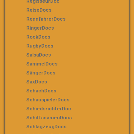
RegisseurDoc
ReiseDocs
RennfahrerDocs
RingerDocs
RockDocs
RugbyDocs
SalsaDocs
SammelDocs
SängerDocs
SaxDocs
SchachDocs
SchauspielerDocs
SchiedsrichterDoc
SchiffsnamenDocs
SchlagzeugDocs