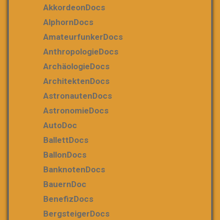
AkkordeonDocs
AlphornDocs
AmateurfunkerDocs
AnthropologieDocs
ArchäologieDocs
ArchitektenDocs
AstronautenDocs
AstronomieDocs
AutoDoc
BallettDocs
BallonDocs
BanknotenDocs
BauernDoc
BenefizDocs
BergsteigerDocs