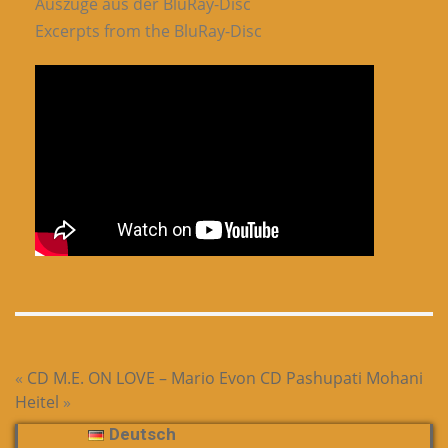
Auszüge aus der BluRay-Disc
Excerpts from the BluRay-Disc
«
CD M.E. ON LOVE – Mario Evon
CD Pashupati Mohani
Heitel
»
Deutsch