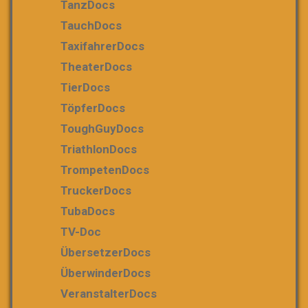
TanzDocs
TauchDocs
TaxifahrerDocs
TheaterDocs
TierDocs
TöpferDocs
ToughGuyDocs
TriathlonDocs
TrompetenDocs
TruckerDocs
TubaDocs
TV-Doc
ÜbersetzerDocs
ÜberwinderDocs
VeranstalterDocs