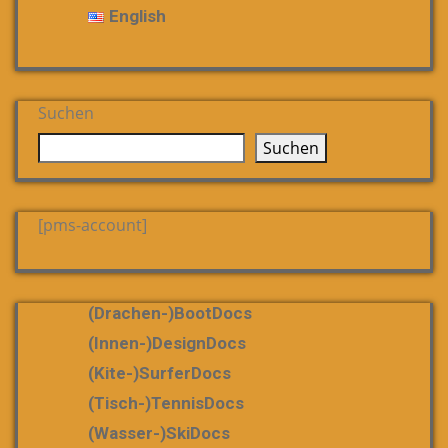
English
Suchen
Suchen
[pms-account]
(Drachen-)bootDocs
(Innen-)DesignDocs
(Kite-)SurferDocs
(Tisch-)TennisDocs
(Wasser-)SkiDocs