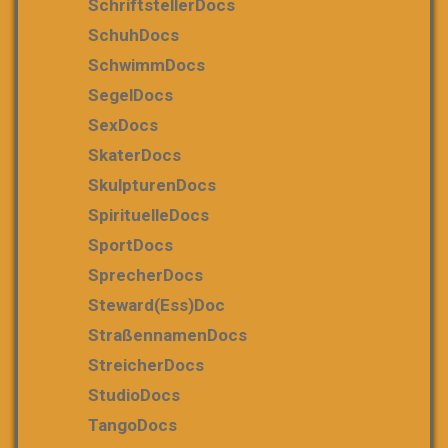
SchriftstellerDocs
SchuhDocs
SchwimmDocs
SegelDocs
SexDocs
SkaterDocs
SkulpturenDocs
SpirituelleDocs
SportDocs
SprecherDocs
Steward(ess)Doc
StraßennamenDocs
StreicherDocs
StudioDocs
TangoDocs