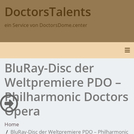
Skip
DoctorsTalents
to
content
ein Service von DoctorsDome.center
Tog
BluRay-Disc der
Weltpremiere PDO –
Philharmonic Doctors
Opera
Home
BluRay-Disc der Weltpremiere PDO – Philharmonic