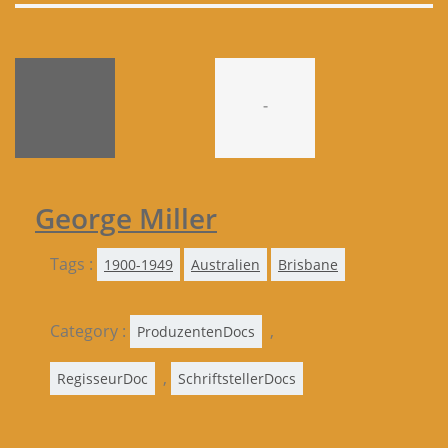
-
George Miller
Tags :
1900-1949
Australien
Brisbane
Category :
,
ProduzentenDocs
,
RegisseurDoc
SchriftstellerDocs