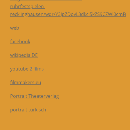
ruhrfestspielen-
recklinghausen/wdr/Y3JpZDovL3dkci5kZS9CZWl0cm
web
facebook
wikipedia DE
youtube
2 films
filmmakers.eu
Portrait Theaterverlag
portrait türkisch