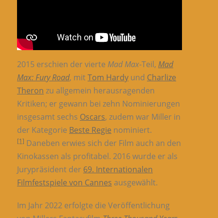
2015 erschien der vierte
Mad Max
-Teil,
Mad
Max: Fury Road
, mit
Tom Hardy
und
Charlize
Theron
zu allgemein herausragenden
Kritiken; er gewann bei zehn Nominierungen
insgesamt sechs
Oscars
, zudem war Miller in
der Kategorie
Beste Regie
nominiert.
[1]
Daneben erwies sich der Film auch an den
Kinokassen als profitabel. 2016 wurde er als
Jurypräsident der
69. Internationalen
Filmfestspiele von Cannes
ausgewählt.
Im Jahr 2022 erfolgte die Veröffentlichung