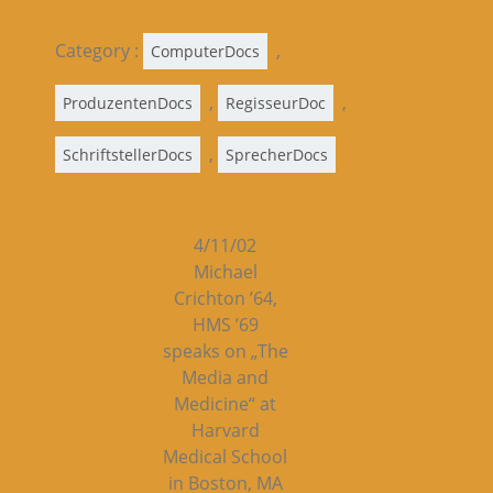
Category :
,
ComputerDocs
,
,
ProduzentenDocs
RegisseurDoc
,
SchriftstellerDocs
SprecherDocs
4/11/02
Michael
Crichton ’64,
HMS ’69
speaks on „The
Media and
Medicine“ at
Harvard
Medical School
in Boston, MA