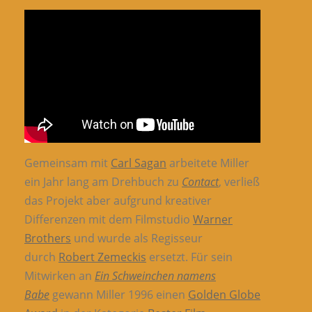
Gemeinsam mit
Carl Sagan
arbeitete Miller
ein Jahr lang am Drehbuch zu
Contact
, verließ
das Projekt aber aufgrund kreativer
Differenzen mit dem Filmstudio
Warner
Brothers
und wurde als Regisseur
durch
Robert Zemeckis
ersetzt. Für sein
Mitwirken an
Ein Schweinchen namens
Babe
gewann Miller 1996 einen
Golden Globe