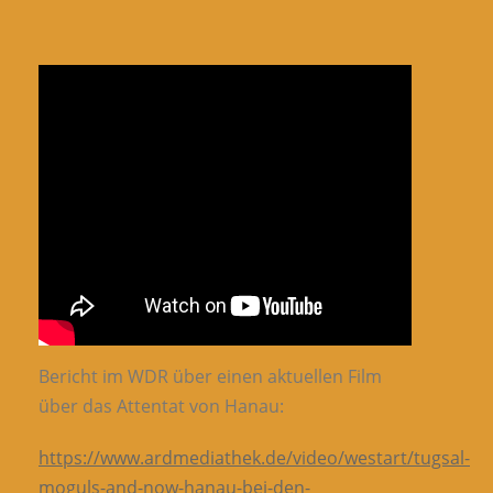
Bericht im WDR über einen aktuellen Film
über das Attentat von Hanau:
https://www.ardmediathek.de/video/westart/tugsal-
moguls-and-now-hanau-bei-den-