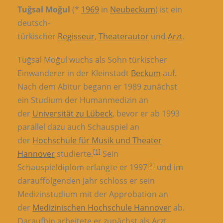
Tuğsal Moğul
(*
1969
in
Neubeckum
) ist ein
deutsch-
türkischer
Regisseur
,
Theaterautor
und
Arzt
.
Tuğsal Moğul wuchs als Sohn türkischer
Einwanderer in der Kleinstadt
Beckum
auf.
Nach dem Abitur begann er 1989 zunächst
ein Studium der Humanmedizin an
der
Universität zu Lübeck
, bevor er ab 1993
parallel dazu auch Schauspiel an
der
Hochschule für Musik und Theater
[1]
Hannover
studierte.
Sein
[2]
Schauspieldiplom erlangte er 1997
und im
darauffolgenden Jahr schloss er sein
Medizinstudium mit der Approbation an
der
Medizinischen Hochschule Hannover
ab.
Daraufhin arbeitete er zunächst als Arzt