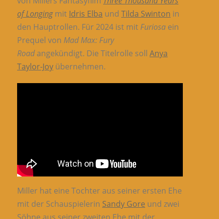
von Millers Fantasyfilm
Three Thousand Years
of Longing
mit
Idris Elba
und
Tilda Swinton
in
den Hauptrollen. Für 2024 ist mit
Furiosa
ein
Prequel von
Mad Max: Fury
Road
angekündigt. Die Titelrolle soll
Anya
Taylor-Joy
übernehmen.
Miller hat eine Tochter aus seiner ersten Ehe
mit der Schauspielerin
Sandy Gore
und zwei
Söhne aus seiner zweiten Ehe mit der