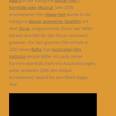
Award
in der Kategorie
Bester Film –
Komödie oder Musical
. Sein 2006
erschienener Film
Happy Feet
wurde in der
Kategorie
Bester animierter Spielfilm
mit
dem
Oscar
ausgezeichnet. Zuvor war Miller
bereits drei Mal für den Oscar nominiert
gewesen. Für den gleichen Film erhielt er
2007 einen
Bafta
. Das
Australian Film
Institute
vergab Miller im Laufe seiner
Karriere ebenfalls mehrere Auszeichnungen,
unter anderem 2006 den Global
Achievement Award für sein Werk
Happy
Feet
.