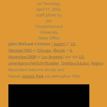
on Thursday,
April 11, 2002.
staff photo by
Jon
Chase/Harvard
University
News Office
John Michael Crichton
[
ˈkɹaɪtn̩
] (*
23.
Oktober
1942
in
Chicago
,
Illinois
; †
4.
November
2008
in
Los Angeles
) war ein
US-
amerikanischer
Schriftsteller
,
Drehbuchautor
,
Regisseu
Besonders bekannt wurde sein
Roman
Jurassic Park
aus dem Jahre 1990.