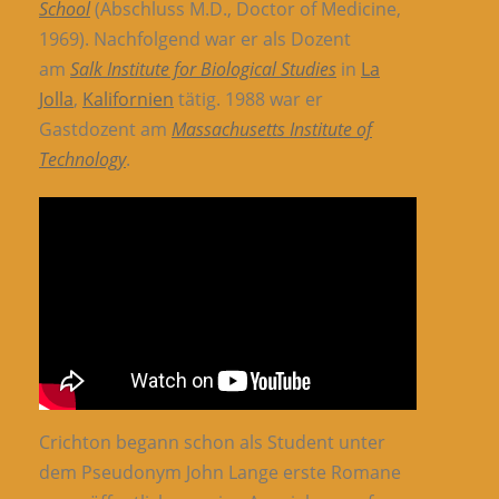
School
(Abschluss M.D., Doctor of Medicine,
1969). Nachfolgend war er als Dozent
am
Salk Institute for Biological Studies
in
La
Jolla
,
Kalifornien
tätig. 1988 war er
Gastdozent am
Massachusetts Institute of
Technology
.
Crichton begann schon als Student unter
dem Pseudonym John Lange erste Romane