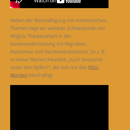
Neben der Beschäftigung mit medizinischen
Themen liegt ein weiterer Schwerpunkt von
Moğuls Theaterarbeit in der
Auseinandersetzung mit Migration,
Rassismus und Rechtsextremismus. So z. B.
in seiner Recherchearbeit „Auch Deutsche
unter den Opfern“, die sich mit den
NSU-
Morden
beschäftigt