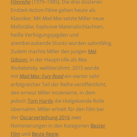
Filmreihe
(1979–1985). Die drei düsteren
Endzeit-Action-Filme gelten heute als
Klassiker. Mit
Mad Max
setzte Miller neue
Maßstäbe. Explosive Materialschlachten,
heiße Verfolgungsjagden und
atemberaubende Stunts wurden salonfähig.
Zudem machte Miller den jungen
Mel
Gibson
, in der Hauptrolle als
Max
Rockatansky
, weltberühmt. 2015 wurde
mit
Mad Max: Fury Road
ein vierter sehr
erfolgreicher Teil der Reihe veröffentlicht,
den erneut Miller inszenierte, in dem
jedoch
Tom Hardy
die titelgebende Rolle
übernahm. Miller erhielt für den Film bei
der
Oscarverleihung 2016
zwei
Nominierungen in den Kategorien
Bester
Film
und
Beste Regie
.