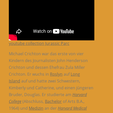
youtube collection Jurassic Parc
Michael Crichton war das erste von vier
Kindern des Journalisten John Henderson
Crichton und dessen Ehefrau Zula Miller
Crichton. Er wuchs in
Roslyn
auf
Long
Island
auf und hatte zwei Schwestern,
Kimberly und Catherine, und einen jüngeren
Bruder, Douglas. Er studierte am
Harvard
College
(Abschluss,
Bachelor
of Arts B.A.,
1964) und
Medizin
an der
Harvard Medical