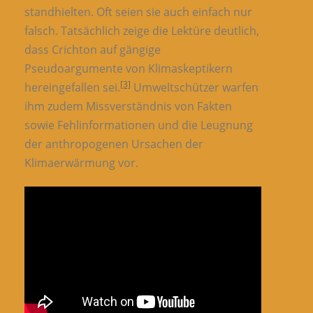
standhielten. Oft seien sie auch einfach nur
falsch. Tatsächlich zeige die Lektüre deutlich,
dass Crichton auf gängige
Pseudoargumente von Klimaskeptikern
[3]
hereingefallen sei.
Umweltschützer warfen
ihm zudem Missverständnis von Fakten
sowie Fehlinformationen und die Leugnung
der anthropogenen Ursachen der
Klimaerwärmung vor.