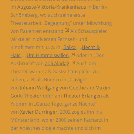
im
Auguste-Viktoria-Krankenhaus
in Berlin-
Schöneberg, wo auch seine erste
Theaterarbeit „Begegnung“ unter Mitwirkung
[3]
von Patienten entstand.
Als Schauspieler
wirkte er in diversen Fernseh- und
Kinofilmen mit, u. a. in „
Balko
„, „
Hecht &
[4]
Haie
„, „
Um Himmelswillen
„
oder in „Der
[5]
Ausbruch“ von
Züli Aladağ
.
Auch am
Theater war er als Gastschauspieler zu
sehen, z. B. als Buenco in „
Clavigo
“
von
Johann Wolfgang von Goethe
am
Maxim
Gorki Theater
oder am
Theater Erlangen
als
Yıldırım in „Ganze Tage, ganze Nächte“
von
Xavier Durringer
. 2002 zog es ihn ins
Münsterland, wo er 2006 seinen Facharzt in
der Anästhesiologie machte und sich im