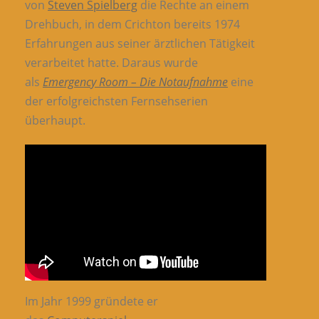
von
Steven Spielberg
die Rechte an einem
Drehbuch, in dem Crichton bereits 1974
Erfahrungen aus seiner ärztlichen Tätigkeit
verarbeitet hatte. Daraus wurde
als
Emergency Room – Die Notaufnahme
eine
der erfolgreichsten Fernsehserien
überhaupt.
Im Jahr 1999 gründete er