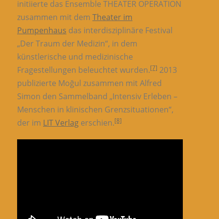
initiierte das Ensemble THEATER OPERATION
zusammen mit dem
Theater im
Pumpenhaus
das interdisziplinäre Festival
„Der Traum der Medizin“, in dem
künstlerische und medizinische
[7]
Fragestellungen beleuchtet wurden.
2013
publizierte Moğul zusammen mit Alfred
Simon den Sammelband „Intensiv Erleben –
Menschen in klinischen Grenzsituationen“,
[8]
der im
LIT Verlag
erschien.