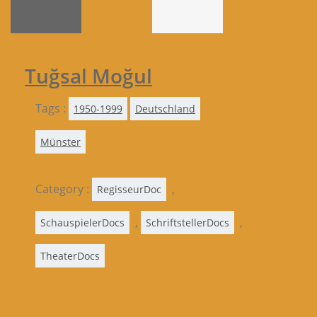
Tuğsal Moğul
Tags :
1950-1999
Deutschland
Münster
Category :
,
RegisseurDoc
,
,
SchauspielerDocs
SchriftstellerDocs
TheaterDocs