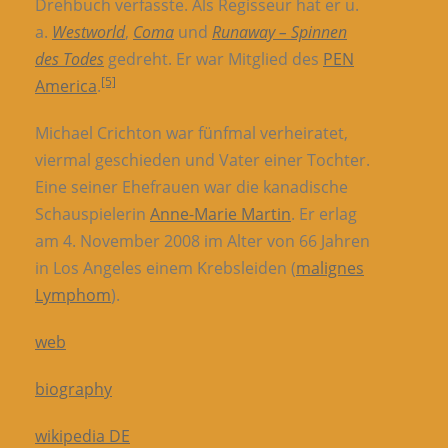
Drehbuch verfasste. Als Regisseur hat er u.
a.
Westworld
,
Coma
und
Runaway – Spinnen
des Todes
gedreht. Er war Mitglied des
PEN
[5]
America
.
Michael Crichton war fünfmal verheiratet,
viermal geschieden und Vater einer Tochter.
Eine seiner Ehefrauen war die kanadische
Schauspielerin
Anne-Marie Martin
. Er erlag
am 4. November 2008 im Alter von 66 Jahren
in Los Angeles einem Krebsleiden (
malignes
Lymphom
).
web
biography
wikipedia DE